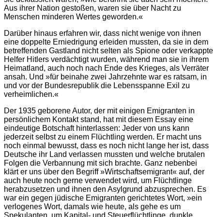
Aus ihrer Nation gestoßen, waren sie über Nacht zu
Menschen minderen Wertes geworden.«
Darüber hinaus erfahren wir, dass nicht wenige von ihnen
eine doppelte Erniedrigung erleiden mussten, da sie in dem
betreffenden Gastland nicht selten als Spione oder verkappte
Helfer Hitlers verdächtigt wurden, während man sie in ihrem
Heimatland, auch noch nach Ende des Krieges, als Verräter
ansah. Und »für beinahe zwei Jahrzehnte war es ratsam, in
und vor der Bundesrepublik die Lebensspanne Exil zu
verheimlichen.«
Der 1935 geborene Autor, der mit einigen Emigranten in
persönlichem Kontakt stand, hat mit diesem Essay eine
eindeutige Botschaft hinterlassen: Jeder von uns kann
jederzeit selbst zu einem Flüchtling werden. Er macht uns
noch einmal bewusst, dass es noch nicht lange her ist, dass
Deutsche ihr Land verlassen mussten und welche brutalen
Folgen die Verbannung mit sich brachte. Ganz nebenbei
klärt er uns über den Begriff »Wirtschaftsemigrant« auf, der
auch heute noch gerne verwendet wird, um Flüchtlinge
herabzusetzen und ihnen den Asylgrund abzusprechen. Es
war ein gegen jüdische Emigranten gerichtetes Wort, »ein
verlogenes Wort, damals wie heute, als gehe es um
Spekulanten, um Kapital- und Steuerflüchtlinge, dunkle