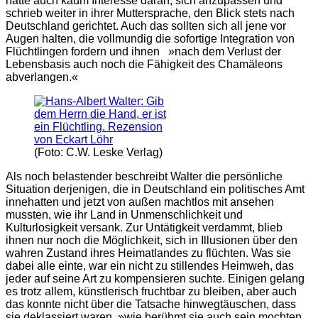
hatte auch kaum Interesse daran, sich anzupassen und
schrieb weiter in ihrer Muttersprache, den Blick stets nach
Deutschland gerichtet. Auch das sollten sich all jene vor
Augen halten, die vollmundig die sofortige Integration von
Flüchtlingen fordern und ihnen »nach dem Verlust der
Lebensbasis auch noch die Fähigkeit des Chamäleons
abverlangen.«
(Foto: C.W. Leske Verlag)
Als noch belastender beschreibt Walter die persönliche
Situation derjenigen, die in Deutschland ein politisches Amt
innehatten und jetzt von außen machtlos mit ansehen
mussten, wie ihr Land in Unmenschlichkeit und
Kulturlosigkeit versank. Zur Untätigkeit verdammt, blieb
ihnen nur noch die Möglichkeit, sich in Illusionen über den
wahren Zustand ihres Heimatlandes zu flüchten. Was sie
dabei alle einte, war ein nicht zu stillendes Heimweh, das
jeder auf seine Art zu kompensieren suchte. Einigen gelang
es trotz allem, künstlerisch fruchtbar zu bleiben, aber auch
das konnte nicht über die Tatsache hinwegtäuschen, dass
sie deklassiert waren, »wie berühmt sie auch sein mochten.