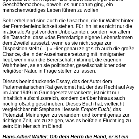
Geschäftemacher«, obwohl es nur darum ging, ein
menschenwürdiges Leben führen zu wollen.
Sehr erhellend sind auch die Ursachen, die für Walter hinter
der Fremdenfeindlichkeit stehen. Für ihn ist es nicht nur die
irrationale Angst vor dem Unbekannten, sondern vor allem
die Tatsache, dass »das Fremdartige eigene Lebensformen
dem Zweifel aussetzt, wenn es sie nicht sogar zur
Disposition stellt (…).« Hier genau zeigt sich auch die große
Chance, die in der Auseinandersetzung mit Immigranten
liegt, wenn man die Bereitschaft mitbringt, die eigenen
Wahrheiten, seien sie politischer, gesellschaftlicher oder
religiöser Natur, in Frage stellen zu lassen.
Dieses beeindruckende Essay, das der Autor dem
Parlamentarischen Rat gewidmet hat, der das Recht auf Asyl
im Jahr 1949 im Grundgesetz verankerte, ist nicht nur
inhaltlich aufschlussreich, sondern darüber hinaus auch
noch großartig geschrieben. Dieses Buch hat, vielleicht
vergleichbar mit Stéphane Hessels
Empört Euch!,
das
Potenzial, Meinungen zu verändern und kommt genau zur
richtigen Zeit, um zu zeigen, was es heißt ein Flüchtling zu
sein: Ein Mensch im Elend!
Hans-Albert Walter: Gib dem Herrn die Hand, er ist ein