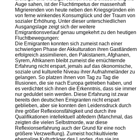
Auge sahen, ist der Fluchtimpetus der massenhaft
Migrierenden von heute neben den Kriegsgründen ein
von ferne winkendes Konsumglück und der Traum von
sozialer Erhöhung. Unter dieser unterschiedlichen
Ausgangslage zeigt sich der weitere
Emigrantionsverlauf genau umgekehrt zu den heutigen
Fluchtbewegungen:
Die Emigranten konnten sich zumeist nach einer
schwierigen Phase der Akkulturation ihren Gastländern
erfolgreich assimilieren, den Pakistanern, Afghanen,
Syrern, Afrikanern bleibt zumeist die ernüchternde
Erfahrung nicht erspart, jemals auf das ökonomische,
soziale und kulturelle Niveau ihrer Aufnahmeländer zu
gelangen. So platzen ihnen von Tag zu Tag die
Illusionen, die sie nach Europa getrieben haben, und
es verdichtet sich ihnen die Erkenntnis, dass sie immer
nur geduldet sein werden. Diese Erfahrung ist zwar
bereits den deutschen Emigranten nicht erspart
geblieben, aber sie konnten den Leidensdruck durch
ihre größer Reflexionsfähigkeit und durch ihre
Qualifikationen intellektuell abfedern (Manchmal, das
zeigten die vielen Selbstmorde, war diese
Reflexionserfahrung auch der Grund für eine noch
größere Verzweiflung). Zumeist hochkultivierte
ehemalige Kulturträger des Landes, das sie ins