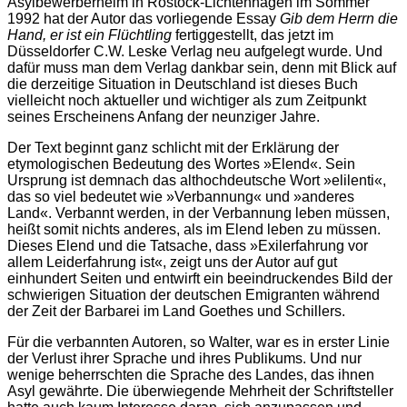
Asylbewerberheim in Rostock-Lichtenhagen im Sommer
1992 hat der Autor das vorliegende Essay
Gib dem Herrn die
Hand, er ist ein Flüchtling
fertiggestellt, das jetzt im
Düsseldorfer C.W. Leske Verlag neu aufgelegt wurde. Und
dafür muss man dem Verlag dankbar sein, denn mit Blick auf
die derzeitige Situation in Deutschland ist dieses Buch
vielleicht noch aktueller und wichtiger als zum Zeitpunkt
seines Erscheinens Anfang der neunziger Jahre.
Der Text beginnt ganz schlicht mit der Erklärung der
etymologischen Bedeutung des Wortes »Elend«. Sein
Ursprung ist demnach das althochdeutsche Wort »elilenti«,
das so viel bedeutet wie »Verbannung« und »anderes
Land«. Verbannt werden, in der Verbannung leben müssen,
heißt somit nichts anderes, als im Elend leben zu müssen.
Dieses Elend und die Tatsache, dass »Exilerfahrung vor
allem Leiderfahrung ist«, zeigt uns der Autor auf gut
einhundert Seiten und entwirft ein beeindruckendes Bild der
schwierigen Situation der deutschen Emigranten während
der Zeit der Barbarei im Land Goethes und Schillers.
Für die verbannten Autoren, so Walter, war es in erster Linie
der Verlust ihrer Sprache und ihres Publikums. Und nur
wenige beherrschten die Sprache des Landes, das ihnen
Asyl gewährte. Die überwiegende Mehrheit der Schriftsteller