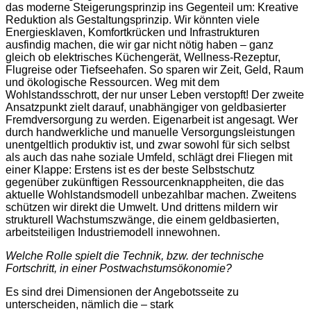
das moderne Steigerungsprinzip ins Gegenteil um: Kreative
Reduktion als Gestaltungsprinzip. Wir könnten viele
Energiesklaven, Komfortkrücken und Infrastrukturen
ausfindig machen, die wir gar nicht nötig haben – ganz
gleich ob elektrisches Küchengerät, Wellness-Rezeptur,
Flugreise oder Tiefseehafen. So sparen wir Zeit, Geld, Raum
und ökologische Ressourcen. Weg mit dem
Wohlstandsschrott, der nur unser Leben verstopft! Der zweite
Ansatzpunkt zielt darauf, unabhängiger von geldbasierter
Fremdversorgung zu werden. Eigenarbeit ist angesagt. Wer
durch handwerkliche und manuelle Versorgungsleistungen
unentgeltlich produktiv ist, und zwar sowohl für sich selbst
als auch das nahe soziale Umfeld, schlägt drei Fliegen mit
einer Klappe: Erstens ist es der beste Selbstschutz
gegenüber zukünftigen Ressourcenknappheiten, die das
aktuelle Wohlstandsmodell unbezahlbar machen. Zweitens
schützen wir direkt die Umwelt. Und drittens mildern wir
strukturell Wachstumszwänge, die einem geldbasierten,
arbeitsteiligen Industriemodell innewohnen.
Welche Rolle spielt die Technik, bzw. der technische
Fortschritt, in einer Postwachstumsökonomie?
Es sind drei Dimensionen der Angebotsseite zu
unterscheiden, nämlich die – stark