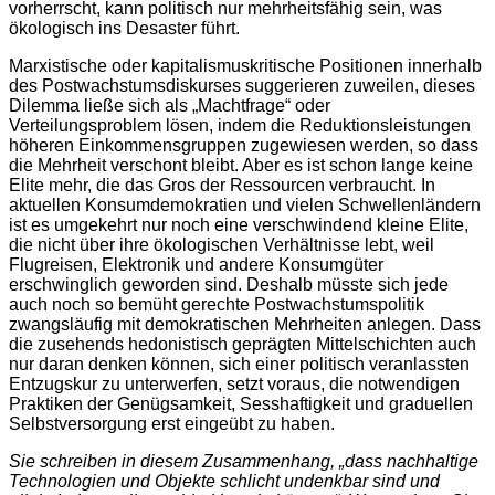
vorherrscht, kann politisch nur mehrheitsfähig sein, was
ökologisch ins Desaster führt.
Marxistische oder kapitalismuskritische Positionen innerhalb
des Postwachstumsdiskurses suggerieren zuweilen, dieses
Dilemma ließe sich als „Machtfrage“ oder
Verteilungsproblem lösen, indem die Reduktionsleistungen
höheren Einkommensgruppen zugewiesen werden, so dass
die Mehrheit verschont bleibt. Aber es ist schon lange keine
Elite mehr, die das Gros der Ressourcen verbraucht. In
aktuellen Konsumdemokratien und vielen Schwellenländern
ist es umgekehrt nur noch eine verschwindend kleine Elite,
die nicht über ihre ökologischen Verhältnisse lebt, weil
Flugreisen, Elektronik und andere Konsumgüter
erschwinglich geworden sind. Deshalb müsste sich jede
auch noch so bemüht gerechte Postwachstumspolitik
zwangsläufig mit demokratischen Mehrheiten anlegen. Dass
die zusehends hedonistisch geprägten Mittelschichten auch
nur daran denken können, sich einer politisch veranlassten
Entzugskur zu unterwerfen, setzt voraus, die notwendigen
Praktiken der Genügsamkeit, Sesshaftigkeit und graduellen
Selbstversorgung erst eingeübt zu haben.
Sie schreiben in diesem Zusammenhang, „dass nachhaltige
Technologien und Objekte schlicht undenkbar sind und