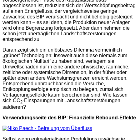
abgeschlossen ist, reduziert sich der Wertschöpfungsbeitrag
auf einen Energiefluss, der vergleichsweise geringe
Zuwächse des BIP verursacht und nicht beliebig gesteigert
werden kann – es sei denn, die Produktion neuer Anlagen
wird ohne Begrenzung fortgesetzt. Aber dann nehmen die
schon jetzt unerträglichen Landschaftszerstörungen
entsprechend zu.
Daran zeigt sich ein unlösbares Dilemma vermeintlich
„grüner“ Technologien: Insoweit auch diese niemals zum
ökologischen Nulltarif zu haben sind, verlagern sie
Umweltschäden nur in eine andere physische, räumliche,
zeitliche oder systemische Dimension, in der früher oder
später eben andere Wachstumsgrenzen erreicht werden.
Entsprechend unbrauchbar sind die Versuche,
Entkopplungserfolge empirisch zu belegen, zumal sich
Verlagerungseffekte kaum berechenbar sind: Wie lassen
sich CO
-Einsparungen mit Landschaftszerstörungen
2
saldieren?
Verwendungsseite des BIP: Finanzielle Rebound-Effekte
Selbst wenn entmaterialisierte Produktionszuwächse je