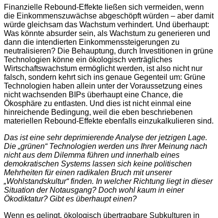
Finanzielle Rebound-Effekte ließen sich vermeiden, wenn
die Einkommenszuwächse abgeschöpft würden – aber damit
würde gleichsam das Wachstum verhindert. Und überhaupt:
Was könnte absurder sein, als Wachstum zu generieren und
dann die intendierten Einkommenssteigerungen zu
neutralisieren? Die Behauptung, durch Investitionen in grüne
Technologien könne ein ökologisch verträgliches
Wirtschaftswachstum ermöglicht werden, ist also nicht nur
falsch, sondern kehrt sich ins genaue Gegenteil um: Grüne
Technologien haben allein unter der Voraussetzung eines
nicht wachsenden BIPs überhaupt eine Chance, die
Ökosphäre zu entlasten. Und dies ist nicht einmal eine
hinreichende Bedingung, weil die eben beschriebenen
materiellen Rebound-Effekte ebenfalls einzukalkulieren sind.
Das ist eine sehr deprimierende Analyse der jetzigen Lage.
Die „grünen“ Technologien werden uns Ihrer Meinung nach
nicht aus dem Dilemma führen und innerhalb eines
demokratischen Systems lassen sich keine politischen
Mehrheiten für einen radikalen Bruch mit unserer
„Wohlstandskultur“ finden. In welcher Richtung liegt in dieser
Situation der Notausgang? Doch wohl kaum in einer
Ökodiktatur? Gibt es überhaupt einen?
Wenn es gelingt, ökologisch übertragbare Subkulturen in