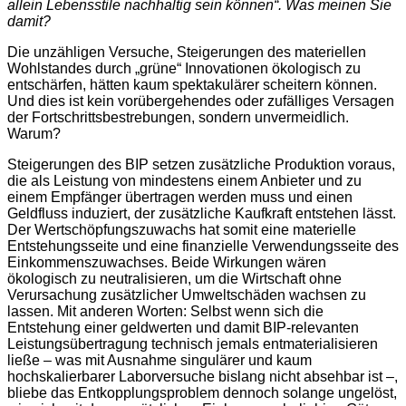
allein Lebensstile nachhaltig sein können“. Was meinen Sie
damit?
Die unzähligen Versuche, Steigerungen des materiellen
Wohlstandes durch „grüne“ Innovationen ökologisch zu
entschärfen, hätten kaum spektakulärer scheitern können.
Und dies ist kein vorübergehendes oder zufälliges Versagen
der Fortschrittsbestrebungen, sondern unvermeidlich.
Warum?
Steigerungen des BIP setzen zusätzliche Produktion voraus,
die als Leistung von mindestens einem Anbieter und zu
einem Empfänger übertragen werden muss und einen
Geldfluss induziert, der zusätzliche Kaufkraft entstehen lässt.
Der Wertschöpfungszuwachs hat somit eine materielle
Entstehungsseite und eine finanzielle Verwendungsseite des
Einkommenszuwachses. Beide Wirkungen wären
ökologisch zu neutralisieren, um die Wirtschaft ohne
Verursachung zusätzlicher
Umweltschäden wachsen zu
lassen. Mit anderen Worten: Selbst wenn sich die
Entstehung einer geldwerten und damit BIP-relevanten
Leistungsübertragung technisch jemals entmaterialisieren
ließe – was mit Ausnahme singulärer und kaum
hochskalierbarer Laborversuche bislang nicht absehbar ist –,
bliebe das Entkopplungsproblem dennoch solange ungelöst,