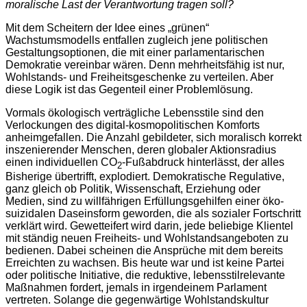
moralische Last der Verantwortung tragen soll?
Mit dem Scheitern der Idee eines „grünen“
Wachstumsmodells entfallen zugleich jene politischen
Gestaltungsoptionen, die mit einer parlamentarischen
Demokratie vereinbar wären. Denn mehrheitsfähig ist nur,
Wohlstands- und Freiheitsgeschenke zu verteilen. Aber
diese Logik ist das Gegenteil einer Problemlösung.
Vormals ökologisch verträgliche Lebensstile sind den
Verlockungen des digital-kosmopolitischen Komforts
anheimgefallen. Die Anzahl gebildeter, sich moralisch korrekt
inszenierender Menschen, deren globaler Aktionsradius
einen individuellen CO
-Fußabdruck hinterlässt, der alles
2
Bisherige übertrifft, explodiert. Demokratische Regulative,
ganz gleich ob Politik, Wissenschaft, Erziehung oder
Medien, sind zu willfährigen Erfüllungsgehilfen einer öko-
suizidalen Daseinsform geworden, die als sozialer Fortschritt
verklärt wird. Gewetteifert wird darin, jede beliebige Klientel
mit ständig neuen Freiheits- und Wohlstandsangeboten zu
bedienen. Dabei scheinen die Ansprüche mit dem bereits
Erreichten zu wachsen. Bis heute war und ist keine Partei
oder politische Initiative, die reduktive, lebensstilrelevante
Maßnahmen fordert, jemals in irgendeinem Parlament
vertreten. Solange die gegenwärtige Wohlstandskultur