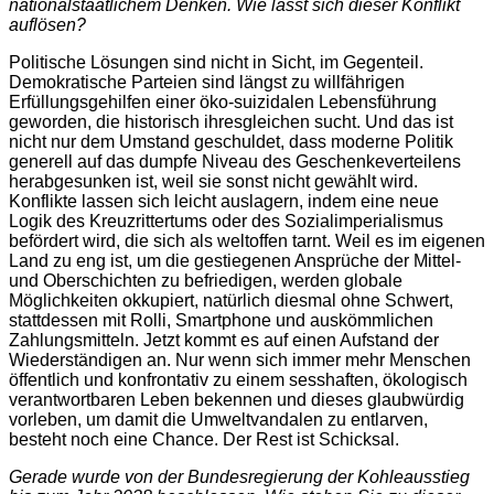
nationalstaatlichem Denken. Wie lässt sich dieser Konflikt
auflösen?
Politische Lösungen sind nicht in Sicht, im Gegenteil.
Demokratische Parteien sind längst zu willfährigen
Erfüllungsgehilfen einer öko-suizidalen Lebensführung
geworden, die historisch ihresgleichen sucht. Und das ist
nicht nur dem Umstand geschuldet, dass moderne Politik
generell auf das dumpfe Niveau des Geschenkeverteilens
herabgesunken ist, weil sie sonst nicht gewählt wird.
Konflikte lassen sich leicht auslagern, indem eine neue
Logik des Kreuzrittertums oder des Sozialimperialismus
befördert wird, die sich als weltoffen tarnt. Weil es im eigenen
Land zu eng ist, um die gestiegenen Ansprüche der Mittel-
und Oberschichten zu befriedigen, werden globale
Möglichkeiten okkupiert, natürlich diesmal ohne Schwert,
stattdessen mit Rolli, Smartphone und auskömmlichen
Zahlungsmitteln. Jetzt kommt es auf einen Aufstand der
Wiederständigen an. Nur wenn sich immer mehr Menschen
öffentlich und konfrontativ zu einem sesshaften, ökologisch
verantwortbaren Leben bekennen und dieses glaubwürdig
vorleben, um damit die Umweltvandalen zu entlarven,
besteht noch eine Chance. Der Rest ist Schicksal.
Gerade wurde von der Bundesregierung der Kohleausstieg