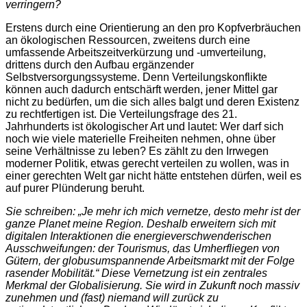
verringern?
Erstens durch eine Orientierung an den pro Kopfverbräuchen
an ökologischen Ressourcen, zweitens durch eine
umfassende Arbeitszeitverkürzung und -umverteilung,
drittens durch den Aufbau ergänzender
Selbstversorgungssysteme. Denn Verteilungskonflikte
können auch dadurch entschärft werden, jener Mittel gar
nicht zu bedürfen, um die sich alles balgt und deren Existenz
zu rechtfertigen ist. Die Verteilungsfrage des 21.
Jahrhunderts ist ökologischer Art und lautet: Wer darf sich
noch wie viele materielle Freiheiten nehmen, ohne über
seine Verhältnisse zu leben? Es zählt zu den Irrwegen
moderner Politik, etwas gerecht verteilen zu wollen, was in
einer gerechten Welt gar nicht hätte entstehen dürfen, weil es
auf purer Plünderung beruht.
Sie schreiben: „Je mehr ich mich vernetze, desto mehr ist der
ganze Planet meine Region. Deshalb erweitern sich mit
digitalen Interaktionen die energieverschwenderischen
Ausschweifungen: der Tourismus, das Umherfliegen von
Gütern, der globusumspannende Arbeitsmarkt mit der Folge
rasender Mobilität.“ Diese Vernetzung ist ein zentrales
Merkmal der Globalisierung. Sie wird in Zukunft noch massiv
zunehmen und (fast) niemand will zurück zu