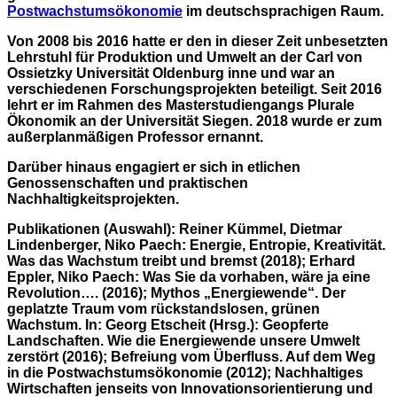
Postwachstumsökonomie
im deutschsprachigen Raum.
Von 2008 bis 2016 hatte er den in dieser Zeit unbesetzten
Lehrstuhl für Produktion und Umwelt an der Carl von
Ossietzky Universität Oldenburg inne und war an
verschiedenen Forschungsprojekten beteiligt. Seit 2016
lehrt er im Rahmen des Masterstudiengangs Plurale
Ökonomik an der Universität Siegen. 2018 wurde er zum
außerplanmäßigen Professor ernannt.
Darüber hinaus engagiert er sich in etlichen
Genossenschaften und praktischen
Nachhaltigkeitsprojekten.
Publikationen (Auswahl): Reiner Kümmel, Dietmar
Lindenberger, Niko Paech: Energie, Entropie, Kreativität.
Was das Wachstum treibt und bremst (2018); Erhard
Eppler, Niko Paech: Was Sie da vorhaben, wäre ja eine
Revolution…. (2016); Mythos „Energiewende“. Der
geplatzte Traum vom rückstandslosen, grünen
Wachstum. In: Georg Etscheit (Hrsg.): Geopferte
Landschaften. Wie die Energiewende unsere Umwelt
zerstört (2016); Befreiung vom Überfluss. Auf dem Weg
in die Postwachstumsökonomie (2012); Nachhaltiges
Wirtschaften jenseits von Innovationsorientierung und