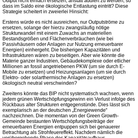
Output nicht einfach ersetzen, anstatt addiert zu werden, so
dass im Saldo eine ökologische Entlastung eintritt? Diese
Strategie scheitert in zweierlei Hinsicht:
Erstens würde es nicht ausreichen, nur Outputströme zu
ersetzen, solange der hierzu zwangsläufig nötige
Strukturwandel mit einem Zuwachs an materiellen
Bestandsgrößen und Flächenverbräuchen (wie bei
Passivhäusern oder Anlagen zur Nutzung erneuerbarer
Energien) einhergeht. Die bisherigen Kapazitäten und
Infrastrukturen wären zu beseitigen. Aber wie könnte die
Materie ganzer Industrien, Gebäudekomplexe oder etlicher
Millionen an fossil angetriebenen PKW (um sie durch E-
Mobile zu ersetzen) und Heizungsanlagen (um sie durch
Elektro- oder solarthermische Anlagen zu ersetzen)
ökologisch neutral verschwinden?
Zweitens könnte das BIP nicht systematisch wachsen, wenn
jedem grünen Wertschöpfungsgewinn ein Verlust infolge des
Rückbaus alter Strukturen entgegenstünde. Dies lässt sich
exemplarisch an der deutschen „Energiewende“
nachzeichnen. Die momentan von der Green Growth-
Gemeinde bestaunten Wertschöpfungsbeiträge der
erneuerbaren Energien entpuppen sich bei genauerer
Betrachtung als Strohfeuereffekt. Nachdem nämlich die
vorübergehende Phase des Kapazitätsaufbaus