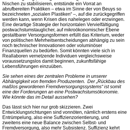
Nischen zu stabilisieren, entstünde ein Vorrat an
abrufbereiten Praktiken – etwa im Sinne der von Beuys so
bezeichneten „sozialen Plastiken“ –, auf die zurückgegriffen
werden kann, wenn Krisen dies nahelegen oder erzwingen.
Eine derartige Strategie der horizontalen Vervielfältigung
postwachstumstauglicher, auf mikroökonomischer Ebene
gestaltbarer Versorgungsformen erfüllt das Kriterium, weder
von politischen Mehrheitsentscheidungen abhängig zu sein
noch technischer Innovationen oder voluminöser
Finanzquellen zu bedürfen. Somit könnten viele sich in
Reallaboren vernetzende Individuen vergleichsweise
voraussetzungslos damit beginnen, zukunftsfähige
Lebensführungen einzuüben.
Sie sehen eines der zentralen Probleme in unserer
Abhängigkeit von fremden Produzenten. Der „Rückbau des
maßlos gewordenen Fremdversorgungssystems“ ist somit
eine der Forderungen an eine Postwachstumsökonomie.
Wie könnte das im Detail aussehen?
Das lässt sich hier nur grob skizzieren. Zwei
Entwicklungsrichtungen sind vonnöten, nämlich erstens eine
Entrümpelung, also eine Suffizienzorientierung, und
zweitens eine neue Balance zwischen Selbst- und
Fremdversorgung, also mehr Subsistenz. Suffizienz kehrt