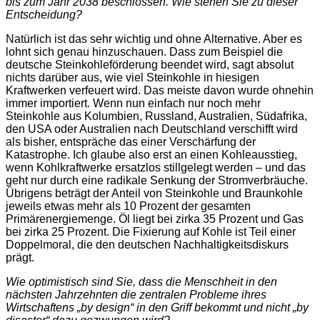
bis zum Jahr 2038 beschlossen. Wie stehen Sie zu dieser
Entscheidung?
Natürlich ist das sehr wichtig und ohne Alternative. Aber es
lohnt sich genau hinzuschauen. Dass zum Beispiel die
deutsche Steinkohleförderung beendet wird, sagt absolut
nichts darüber aus, wie viel Steinkohle in hiesigen
Kraftwerken verfeuert wird. Das meiste davon wurde ohnehin
immer importiert. Wenn nun einfach nur noch mehr
Steinkohle aus Kolumbien, Russland, Australien, Südafrika,
den USA oder Australien nach Deutschland verschifft wird
als bisher, entspräche das einer Verschärfung der
Katastrophe. Ich glaube also erst an einen Kohleausstieg,
wenn Kohlkraftwerke ersatzlos stillgelegt werden – und das
geht nur durch eine radikale Senkung der Stromverbräuche.
Übrigens beträgt der Anteil von Steinkohle und Braunkohle
jeweils etwas mehr als 10 Prozent der gesamten
Primärenergiemenge. Öl liegt bei zirka 35 Prozent und Gas
bei zirka 25 Prozent. Die Fixierung auf Kohle ist Teil einer
Doppelmoral, die den deutschen Nachhaltigkeitsdiskurs
prägt.
Wie optimistisch sind Sie, dass die Menschheit in den
nächsten Jahrzehnten die zentralen Probleme ihres
Wirtschaftens „by design“ in den Griff bekommt und nicht „by