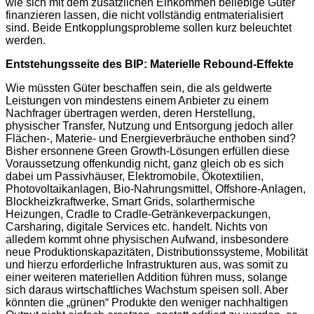
wie sich mit dem zusätzlichen Einkommen beliebige Güter
finanzieren lassen, die nicht vollständig entmaterialisiert
sind. Beide Entkopplungsprobleme sollen kurz beleuchtet
werden.
Entstehungsseite des BIP: Materielle Rebound-Effekte
Wie müssten Güter beschaffen sein, die als geldwerte
Leistungen von mindestens einem Anbieter zu einem
Nachfrager übertragen werden, deren Herstellung,
physischer Transfer, Nutzung und Entsorgung jedoch aller
Flächen-, Materie- und Energieverbräuche enthoben sind?
Bisher ersonnene Green Growth-Lösungen erfüllen diese
Voraussetzung offenkundig nicht, ganz gleich ob es sich
dabei um Passivhäuser, Elektromobile, Ökotextilien,
Photovoltaikanlagen, Bio-Nahrungsmittel, Offshore-Anlagen,
Blockheizkraftwerke, Smart Grids, solarthermische
Heizungen, Cradle to Cradle-Getränkeverpackungen,
Carsharing, digitale Services etc. handelt. Nichts von
alledem kommt ohne physischen Aufwand, insbesondere
neue Produktionskapazitäten, Distributionssysteme, Mobilität
und hierzu erforderliche Infrastrukturen aus, was somit zu
einer weiteren materiellen Addition führen muss, solange
sich daraus wirtschaftliches Wachstum speisen soll. Aber
könnten die „grünen“ Produkte den weniger nachhaltigen