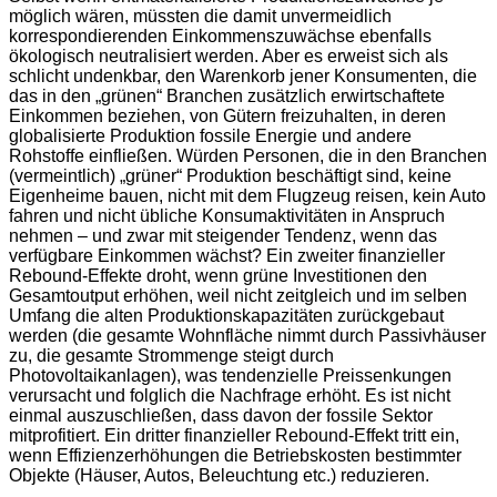
möglich wären, müssten die damit unvermeidlich
korrespondierenden Einkommenszuwächse ebenfalls
ökologisch neutralisiert werden. Aber es erweist sich als
schlicht undenkbar, den Warenkorb jener Konsumenten, die
das in den „grünen“ Branchen zusätzlich erwirtschaftete
Einkommen beziehen, von Gütern freizuhalten, in deren
globalisierte Produktion fossile Energie und andere
Rohstoffe einfließen. Würden Personen, die in den Branchen
(vermeintlich) „grüner“ Produktion beschäftigt sind, keine
Eigenheime bauen, nicht mit dem Flugzeug reisen, kein Auto
fahren und nicht übliche Konsumaktivitäten in Anspruch
nehmen – und zwar mit steigender Tendenz, wenn das
verfügbare Einkommen wächst? Ein zweiter finanzieller
Rebound-Effekte droht, wenn grüne Investitionen den
Gesamtoutput erhöhen, weil nicht zeitgleich und im selben
Umfang die alten Produktionskapazitäten zurückgebaut
werden (die gesamte Wohnfläche nimmt durch Passivhäuser
zu, die gesamte Strommenge steigt durch
Photovoltaikanlagen), was tendenzielle Preissenkungen
verursacht und folglich die Nachfrage erhöht. Es ist nicht
einmal auszuschließen, dass davon der fossile Sektor
mitprofitiert. Ein dritter finanzieller Rebound-Effekt tritt ein,
wenn Effizienzerhöhungen die Betriebskosten bestimmter
Objekte (Häuser, Autos, Beleuchtung etc.) reduzieren.