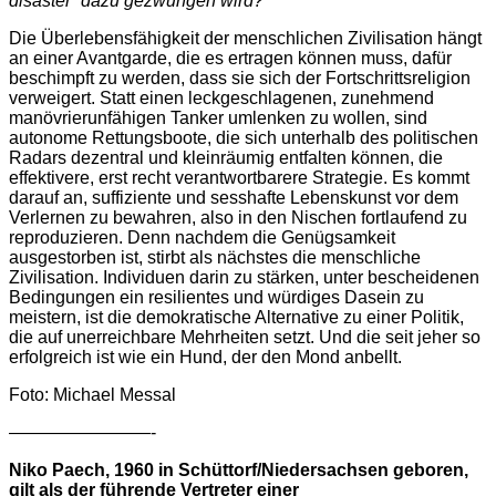
disaster“ dazu gezwungen wird?
Die Überlebensfähigkeit der menschlichen Zivilisation hängt
an einer Avantgarde, die es ertragen können muss, dafür
beschimpft zu werden, dass sie sich der Fortschrittsreligion
verweigert. Statt einen leckgeschlagenen, zunehmend
manövrierunfähigen Tanker umlenken zu wollen, sind
autonome Rettungsboote, die sich unterhalb des politischen
Radars dezentral und kleinräumig entfalten können, die
effektivere, erst recht verantwortbarere Strategie. Es kommt
darauf an, suffiziente und sesshafte Lebenskunst vor dem
Verlernen zu bewahren, also in den Nischen fortlaufend zu
reproduzieren. Denn nachdem die Genügsamkeit
ausgestorben ist, stirbt als nächstes die menschliche
Zivilisation. Individuen darin zu stärken, unter bescheidenen
Bedingungen ein resilientes und würdiges Dasein zu
meistern, ist die demokratische Alternative zu einer Politik,
die auf unerreichbare Mehrheiten setzt. Und die seit jeher so
erfolgreich ist wie ein Hund, der den Mond anbellt.
Foto: Michael Messal
————————-
Niko Paech, 1960 in Schüttorf/Niedersachsen geboren,
gilt als der führende Vertreter einer