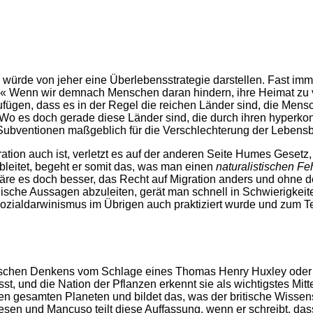
se würde von jeher eine Überlebensstrategie darstellen. Fast i
.« Wenn wir demnach Menschen daran hindern, ihre Heimat zu v
zufügen, dass es in der Regel die reichen Länder sind, die Men
n! Wo es doch gerade diese Länder sind, die durch ihren hyperkon
Subventionen maßgeblich für die Verschlechterung der Lebensb
ion auch ist, verletzt es auf der anderen Seite Humes Gesetz,
leitet, begeht er somit das, was man einen
naturalistischen Fe
wäre es doch besser, das Recht auf Migration anders und ohne
ische Aussagen abzuleiten, gerät man schnell in Schwierigkeite
zialdarwinismus im Übrigen auch praktiziert wurde und zum Teil
tischen Denkens vom Schlage eines Thomas Henry Huxley oder Fr
st, und die Nation der Pflanzen erkennt sie als wichtigstes Mit
en gesamten Planeten und bildet das, was der britische Wissen
 Wesen und Mancuso teilt diese Auffassung, wenn er schreibt, d