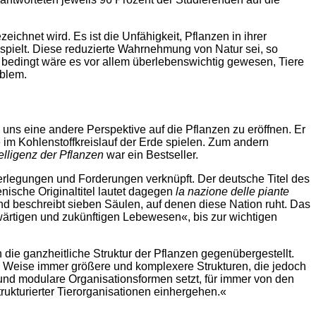
hnet wird. Es ist die Unfähigkeit, Pflanzen in ihrer
spielt. Diese reduzierte Wahrnehmung von Natur sei, so
r bedingt wäre es vor allem überlebenswichtig gewesen, Tiere
blem.
 uns eine andere Perspektive auf die Pflanzen zu eröffnen. Er
e im Kohlenstoffkreislauf der Erde spielen. Zum andern
elligenz der Pflanzen
war ein Bestseller.
erlegungen und Forderungen verknüpft. Der deutsche Titel des
nische Originaltitel lautet dagegen
la nazione delle piante
und beschreibt sieben Säulen, auf denen diese Nation ruht. Das
wärtigen und zukünftigen Lebewesen«, bis zur wichtigen
die ganzheitliche Struktur der Pflanzen gegenübergestellt.
e Weise immer größere und komplexere Strukturen, die jedoch
 und modulare Organisationsformen setzt, für immer von den
strukturierter Tierorganisationen einhergehen.«