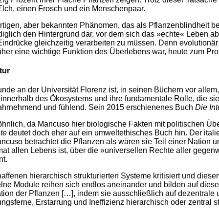
Elch, einen Frosch und ein Menschenpaar.
en, aber bekannten Phänomen, das als Pflanzenblindheit bezeic
iglich den Hintergrund dar, vor dem sich das »echte« Leben ab
Eindrücke gleichzeitig verarbeiten zu müssen. Denn evolutionä
er eine wichtige Funktion des Überlebens war, heute zum Pro
tur
de an der Universität Florenz ist, in seinen Büchern vor allem,
n innerhalb des Ökosystems und ihre fundamentale Rolle, die si
ls wahrnehmend und fühlend. Sein 2015 erschienenes Buch
Die Int
hnlich, da Mancuso hier biologische Fakten mit politischen Üb
te
deutet doch eher auf ein umweltethisches Buch hin. Der italie
ancuso betrachtet die Pflanzen als wären sie Teil einer Nation 
at allen Lebens ist, über die »universellen Rechte aller gegen
nt.
nen hierarchisch strukturierten Systeme kritisiert und diesen 
lne Module reihen sich endlos aneinander und bilden auf dies
tion der Pflanzen […], indem sie ausschließlich auf dezentrale
dungsferne, Erstarrung und Ineffizienz hierarchisch oder zentral 