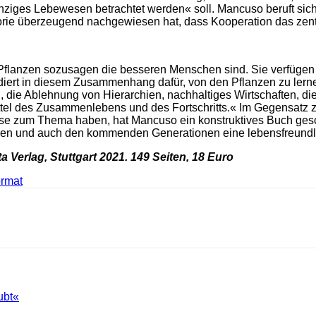
 einziges Lebewesen betrachtet werden« soll. Mancuso beruft s
orie überzeugend nachgewiesen hat, dass Kooperation das zent
Pflanzen sozusagen die besseren Menschen sind. Sie verfügen 
diert in diesem Zusammenhang dafür, von den Pflanzen zu lernen
 die Ablehnung von Hierarchien, nachhaltiges Wirtschaften, die
tel des Zusammenlebens und des Fortschritts.« Im Gegensatz zu
se zum Thema haben, hat Mancuso ein konstruktives Buch gesch
ören und auch den kommenden Generationen eine lebensfreundli
 Verlag, Stuttgart 2021. 149 Seiten, 18 Euro
ormat
ubt«