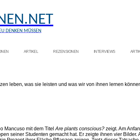
ONEN.NET
NEU DENKEN MÜSSEN
IONEN
ARTIKEL
REZENSIONEN
INTERVIEWS
ARTIK
nzen leben, was sie leisten und was wir von ihnen lernen könne
ano Mancuso mit dem Titel
Are plants conscious?
zeigt. Am Anfan
n seiner Studenten gemacht hat. Er zeigte ihnen vier Bilder. Au
ig Prozent ihrer Fläche Pflanzen zeigen. Trotz dieser Tatsache 