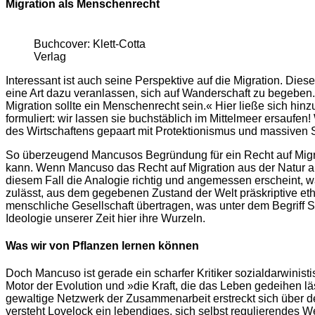
Migration als Menschenrecht
Buchcover: Klett-Cotta
Verlag
Interessant ist auch seine Perspektive auf die Migration. Die
eine Art dazu veranlassen, sich auf Wanderschaft zu begeben
Migration sollte ein Menschenrecht sein.« Hier ließe sich hin
formuliert: wir lassen sie buchstäblich im Mittelmeer ersaufe
des Wirtschaftens gepaart mit Protektionismus und massiven 
So überzeugend Mancusos Begründung für ein Recht auf Migrat
kann. Wenn Mancuso das Recht auf Migration aus der Natur ab
diesem Fall die Analogie richtig und angemessen erscheint, 
zulässt, aus dem gegebenen Zustand der Welt präskriptive eth
menschliche Gesellschaft übertragen, was unter dem Begriff So
Ideologie unserer Zeit hier ihre Wurzeln.
Was wir von Pflanzen lernen können
Doch Mancuso ist gerade ein scharfer Kritiker sozialdarwinis
Motor der Evolution und »die Kraft, die das Leben gedeihen läs
gewaltige Netzwerk der Zusammenarbeit erstreckt sich über d
versteht Lovelock ein lebendiges, sich selbst regulierendes