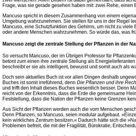
Frage, was sie gerade gesehen haben mit: zwei Rehe, einen 
Mancuso spricht in diesem Zusammenhang von einem eigenartig
Umgebung wahrzunehmen. Sie stellen für uns in der Regel led
Mancuso, eine Schutzfunktion des Gehirns, um nicht zu viele 
oder andere Menschen wahrzunehmen. So würde das, was früh
Mancuso zeigt die zentrale Stellung der Pflanzen in der Na
So versucht Mancuso, der im Übrigen Professor für Pflanzenkun
betont zum einen ihre zentrale Stellung als Energielieferante
beschreibt er sie als intelligent, bewusst und somit auch a
Doch sein aktuelles Buch ist vor allen Dingen deshalb ungewö
Buches ist somit irreführend, denn
Die Pflanzen und ihre Rech
und trifft den Inhalt dieses Buches wesentlich besser. Denn M
reicht von der Erkenntnis, dass die Erde die gemeinsame Heim
Feststellung, dass die Nation der Pflanzen keine Grenzen ken
Aus Sicht der Pflanzen werden auch die vom Menschen geschaffe
Denn Pflanzen, so Mancuso, seien modular aufgebaut. »Einze
kein wirkliches Zentrum besitzen.« Dadurch hätte sich die »Na
Problemen befreit, die mit der Fragilität, Bürokratie, Entschei