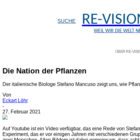
RE-VISI
SUCHE
WEIL WIR DIE WELT 
ÜBER RE-VIS
Die Nation der Pflanzen
Der italienische Biologe Stefano Mancuso zeigt uns, wie Pfla
Von
Eckart Löhr
-
27. Februar 2021
A
uf Youtube ist ein Video verfügbar, das eine Rede von Stef
Experiment, das er vor einigen Jahren mit verschiedenen Gruppe
zwei Menschen. Allen Bildern ist dabei gemeinsam, dass achtz