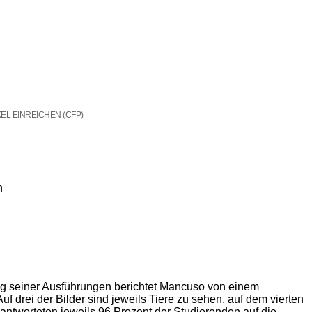
EL EINREICHEN (CFP)
n
g seiner Ausführungen berichtet Mancuso von einem
f drei der Bilder sind jeweils Tiere zu sehen, auf dem vierten
antworteten jeweils 96 Prozent der Studierenden auf die