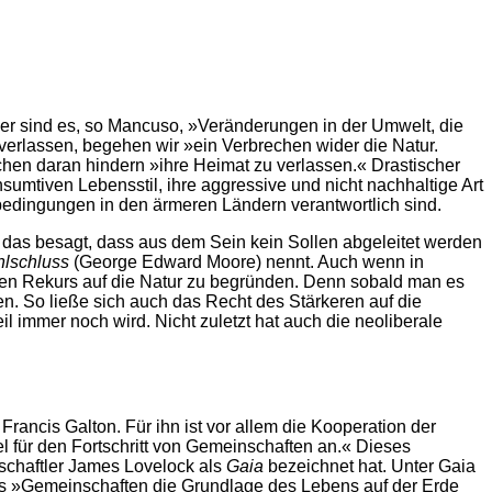
mmer sind es, so Mancuso, »Veränderungen in der Umwelt, die
erlassen, begehen wir »ein Verbrechen wider die Natur.
schen daran hindern »ihre Heimat zu verlassen.« Drastischer
sumtiven Lebensstil, ihre aggressive und nicht nachhaltige Art
edingungen in den ärmeren Ländern verantwortlich sind.
 das besagt, dass aus dem Sein kein Sollen abgeleitet werden
hlschluss
(George Edward Moore) nennt. Auch wenn in
 den Rekurs auf die Natur zu begründen. Denn sobald man es
n. So ließe sich auch das Recht des Stärkeren auf die
 immer noch wird. Nicht zuletzt hat auch die neoliberale
ancis Galton. Für ihn ist vor allem die Kooperation der
tel für den Fortschritt von Gemeinschaften an.« Dieses
schaftler James Lovelock als
Gaia
bezeichnet hat. Unter Gaia
ass »Gemeinschaften die Grundlage des Lebens auf der Erde