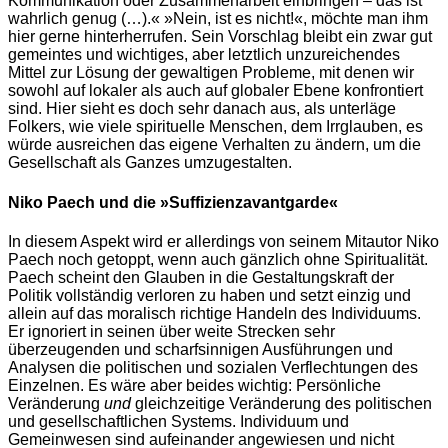
Kommunikation oder Zusammenarbeit einbringen – das ist
wahrlich genug (…).« »Nein, ist es nicht!«, möchte man ihm
hier gerne hinterherrufen. Sein Vorschlag bleibt ein zwar gut
gemeintes und wichtiges, aber letztlich unzureichendes
Mittel zur Lösung der gewaltigen Probleme, mit denen wir
sowohl auf lokaler als auch auf globaler Ebene konfrontiert
sind. Hier sieht es doch sehr danach aus, als unterläge
Folkers, wie viele spirituelle Menschen, dem Irrglauben, es
würde ausreichen das eigene Verhalten zu ändern, um die
Gesellschaft als Ganzes umzugestalten.
Niko Paech und die »Suffizienzavantgarde«
In diesem Aspekt wird er allerdings von seinem Mitautor Niko
Paech noch getoppt, wenn auch gänzlich ohne Spiritualität.
Paech scheint den Glauben in die Gestaltungskraft der
Politik vollständig verloren zu haben und setzt einzig und
allein auf das moralisch richtige Handeln des Individuums.
Er ignoriert in seinen über weite Strecken sehr
überzeugenden und scharfsinnigen Ausführungen und
Analysen die politischen und sozialen Verflechtungen des
Einzelnen. Es wäre aber beides wichtig: Persönliche
Veränderung
und
gleichzeitige Veränderung des politischen
und gesellschaftlichen Systems. Individuum und
Gemeinwesen sind aufeinander angewiesen und nicht