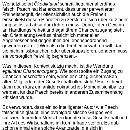
Wer jetzt sofort
Ökodiktatur!
schreit, liegt hier allerdings
falsch. Paech hat klar erkannt, dass unser pervertierter
Freiheitsbegriff, der offensichtlich auch die Freiheit
einschließt diesen Planeten zu zerstören, sich über kurz oder
lang selbst ad absurdum führen muss. Denn, »dem Gewinn
an Handlungsfreiheit und egalitärem Chancenzugang steht
ein Orientierungsverlust hinsichtlich materieller
Angemessenheit gegenüber, der lebensbedrohend
geworden ist. (…) Wer also die Freiheit bewahren will, darf
sie nicht missbrauchen oder überstrapazieren, sondern muss
sie vorsorglich freiwillig begrenzen.«
Was in diesem Kontext stutzig macht, ist die Wendung
egalitärer Chancenzugang
. Wie sonst sollte ein Zugang zu
Chancen beschaffen sein, wenn er nicht gleichermaßen
allen Mitgliedern der Gesellschaft offen steht? Hier scheint
dann doch kurz ein antidemokratisches Moment sichtbar zu
werden, für das Paech bereits in anderem Zusammenhang
kritisiert wurde.
Es verwundert, dass ein so intelligenter Autor wie Paech
tatsächlich glaubt, eine avantgardistische Gruppe von
suffizient lebenden Menschen könnte diese Gesellschaft und
ihre Art des Wirtschaftens im Kern infrage stellen. Es gab
schon einmal eine solche Avantgarde, die sich in