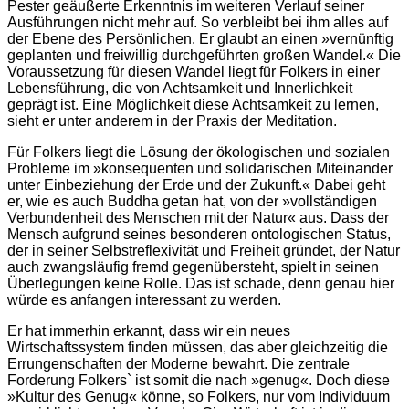
Pester geäußerte Erkenntnis im weiteren Verlauf seiner
Ausführungen nicht mehr auf. So verbleibt bei ihm alles auf
der Ebene des Persönlichen. Er glaubt an einen »vernünftig
geplanten und freiwillig durchgeführten großen Wandel.« Die
Voraussetzung für diesen Wandel liegt für Folkers in einer
Lebensführung, die von Achtsamkeit und Innerlichkeit
geprägt ist. Eine Möglichkeit diese Achtsamkeit zu lernen,
sieht er unter anderem in der Praxis der Meditation.
Für Folkers liegt die Lösung der ökologischen und sozialen
Probleme im »konsequenten und solidarischen Miteinander
unter Einbeziehung der Erde und der Zukunft.« Dabei geht
er, wie es auch Buddha getan hat, von der »vollständigen
Verbundenheit des Menschen mit der Natur« aus. Dass der
Mensch aufgrund seines besonderen ontologischen Status,
der in seiner Selbstreflexivität und Freiheit gründet, der Natur
auch zwangsläufig fremd gegenübersteht, spielt in seinen
Überlegungen keine Rolle. Das ist schade, denn genau hier
würde es anfangen interessant zu werden.
Er hat immerhin erkannt, dass wir ein neues
Wirtschaftssystem finden müssen, das aber gleichzeitig die
Errungenschaften der Moderne bewahrt. Die zentrale
Forderung Folkers` ist somit die nach »genug«. Doch diese
»Kultur des Genug« könne, so Folkers, nur vom Individuum