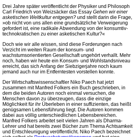
Drei Jahre später veröffentlicht der Physiker und Philosoph
Carl Friedrich von Weizsäcker das Essay
Gehen wir einer
asketischen Weltkultur entgegen?
und stellt darin die Frage,
»ob nicht von uns allen eine grundsätzliche Verweigerung
gefordert ist, eine radikale Abwendung von der konsumtiv-
technokratischen zu einer asketischen Kultur?«
Doch w
ie wir alle wissen, sind diese Forderungen nach
Verzicht im weiten Raum der konsum- und
wachstumsorientierten Gesellschaft ungehört verhallt. Mehr
noch, haben wir heute ein Konsum- und Wohlstandsniveau
erreicht, das sich Anfang der Siebzigerjahre noch kaum
jemand auch nur im Entferntesten vorstellen konnte.
Der Wirtschaftswissenschaftler Niko Paech hat jetzt
zusammen mit Manfred Folkers ein Buch geschrieben, in
dem die beiden Autoren noch einmal versuchen, die
Menschen davon zu überzeugen, dass die einzige
Möglichkeit für ihr Überleben in einer suffizienten, das heißt
genügsamen Lebensführung liegt.
Die Autoren kommen
dabei aus völlig unterschiedlichen Lebensbereichen.
Manfred Folkers arbeitet seit vielen Jahren als Dharma-
Lehrer und hat bereits zwei Bücher zum Thema Achtsamkeit
und Entschleunigung veröffentlicht. Niko Paech bezeichnet