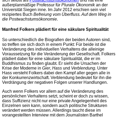
sich selbst als
Postwachstumsökonomen
und hat eine
außerplanmäßige Professur für
Plurale Ökonomik
an der
Universität Siegen inne. Im Jahr 2012 erschien sein viel
rezipiertes Buch
Befreiung vom Überfluss. Auf dem Weg in
die Postwachstumsökonomie
.
Manfred Folkers plädiert für eine säkulare Spiritualität
So unterschiedlich die Biografien der beiden Autoren sind,
so treffen sie sich doch in einem Punkt: Für beide ist die
Veränderung des individuellen Verhaltens die alleinige
Voraussetzung für die Veränderung der Gesellschaft. Folkers
plädiert dabei für eine säkulare Spiritualität, die er im
Buddhismus zu finden glaubt. Er sieht die Ursachen der
Krise der Moderne in
Gier
,
Hass
und
Verblendung
. Unter
Hass versteht Folkers dabei den Kampf aller gegen alle in
der Konkurrenzwirtschaft. Verblendung bedeutet für ihn die
Verdrängung der negativen Folgen unserer Handlungen.
Auch wenn Folkers vor allem auf die Veränderung des
persönlichen Verhaltens setzt, scheint er doch zu wissen,
dass Suffizienz nicht nur eine private Angelegenheit des
Einzelnen sein kann, sondern auch politische Strukturen
verändert werden müssen. Allerdings taucht diese im
vorangestellten Interview mit dem Journalisten Barthel