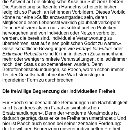
die Antwort auf die ökologische Krise nur Suffizienz heißen.
Die Ausbreitung suffizienten Handelns scheiterte bisher
lediglich, so Paech, an fehlenden Vorbildern.
Dieses Vorbild
könne nur eine »Suffizienzavantgarde« sein, deren
Mitglieder diesen Lebensstil wirklich glaubhaft verkörpern.
Denn »Suffizienz kann nur aus subkulturellen Praktiken
hervorgehen und von Individuen oder Netzen verbreitet
werden, die bereit sind, individuelle Verantwortung zu
übernehmen, statt auf einen politischen Godot zu warten.«
Gesellschaftliche Bewegungen wie
Fridays for Future
oder
Extinction Rebellion
sind für ihn in diesem Zusammenhang
mehr oder weniger sinnfreie Veranstaltungen, die, schlimmer
noch, den Status quo zementieren würden. Denn
Betroffenheitsbekundungen, so Paech, waren schon immer
Teil der Gesellschaft, ohne ihre Wachstumslogik in
irgendeiner Form zu durchbrechen.
Die freiwillige Begrenzung der individuellen Freiheit
Für Paech sind deshalb alle Bemühungen um Nachhaltigkeit
»nichts anderes als ein Fanal an symbolischen
Ersatzhandlungen«. Denn der »moderne Moralmodus ist
dadurch geprägt, dass er keine Freiheiten unterbindet.« Und
hier ist Paech auch schon bei seiner zentralen Forderung:
der freiwilligen Begrenzung unserer individuellen Freiheit.