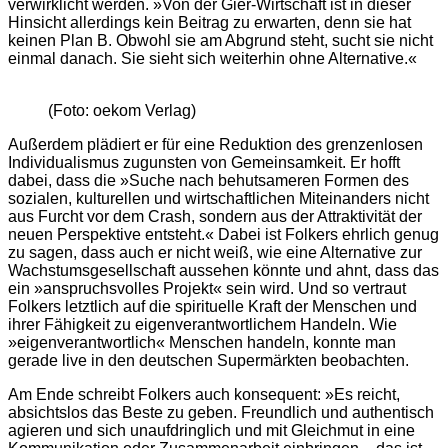
verwirklicht werden. »Von der Gier-Wirtschaft ist in dieser
Hinsicht allerdings kein Beitrag zu erwarten, denn sie hat
keinen Plan B. Obwohl sie am Abgrund steht, sucht sie nicht
einmal danach. Sie sieht sich weiterhin ohne Alternative.«
(Foto: oekom Verlag)
Außerdem plädiert er für eine Reduktion des grenzenlosen
Individualismus zugunsten von Gemeinsamkeit. Er hofft
dabei, dass die »Suche nach behutsameren Formen des
sozialen, kulturellen und wirtschaftlichen Miteinanders nicht
aus Furcht vor dem Crash, sondern aus der Attraktivität der
neuen Perspektive entsteht.«
Dabei ist Folkers ehrlich genug
zu sagen, dass auch er nicht weiß, wie eine Alternative zur
Wachstumsgesellschaft aussehen könnte und ahnt, dass das
ein »anspruchsvolles Projekt« sein wird. Und so vertraut
Folkers letztlich auf die spirituelle Kraft der Menschen und
ihrer Fähigkeit zu eigenverantwortlichem Handeln. Wie
»eigenverantwortlich« Menschen handeln, konnte man
gerade live in den deutschen Supermärkten beobachten.
Am Ende schreibt Folkers auch konsequent: »Es reicht,
absichtslos das Beste zu geben. Freundlich und authentisch
agieren und sich unaufdringlich und mit Gleichmut in eine