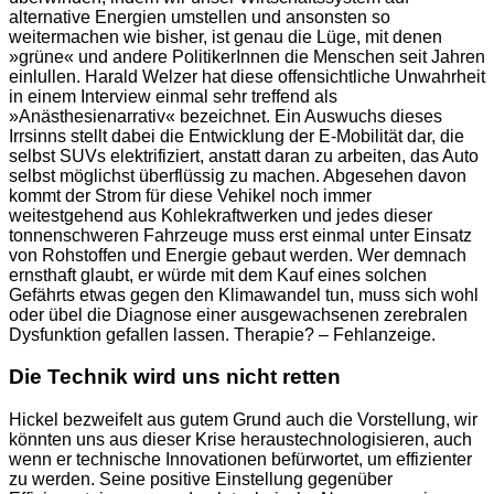
alternative Energien umstellen und ansonsten so
weitermachen wie bisher, ist genau die Lüge, mit denen
»grüne« und andere PolitikerInnen die Menschen seit Jahren
einlullen. Harald Welzer hat diese offensichtliche Unwahrheit
in einem Interview einmal sehr treffend als
»Anästhesienarrativ« bezeichnet. Ein Auswuchs dieses
Irrsinns stellt dabei die Entwicklung der E-Mobilität dar, die
selbst SUVs elektrifiziert, anstatt daran zu arbeiten, das Auto
selbst möglichst überflüssig zu machen. Abgesehen davon
kommt der Strom für diese Vehikel noch immer
weitestgehend aus Kohlekraftwerken und jedes dieser
tonnenschweren Fahrzeuge muss erst einmal unter Einsatz
von Rohstoffen und Energie gebaut werden. Wer demnach
ernsthaft glaubt, er würde mit dem Kauf eines solchen
Gefährts etwas gegen den Klimawandel tun, muss sich wohl
oder übel die Diagnose einer ausgewachsenen zerebralen
Dysfunktion gefallen lassen. Therapie? – Fehlanzeige.
Die Technik wird uns nicht retten
Hickel bezweifelt aus gutem Grund auch die Vorstellung, wir
könnten uns aus dieser Krise heraustechnologisieren, auch
wenn er technische Innovationen befürwortet, um effizienter
zu werden. Seine positive Einstellung gegenüber