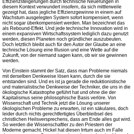
Effizienzsteigerungen durch technische Neuerungen in
diesem Kontext verwundert insofern, da sich mittlerweile
gezeigt hat, dass jegliche Effizienzgewinne in einem auf
Wachstum ausgelegten System sofort kompensiert, wenn
nicht sogar überkompensiert werden. Man bezeichnet das
als Rebound-Effekt. Und jede technische Innovation wird in
einem expansiven Wirtschaftssystem lediglich dazu genutzt
werden, diesen Planeten noch gründlicher auszubeuten.
Doch letztlich bleibt auch für den Autor der Glaube an eine
technische Lösung eine Illusion und eine Wette auf die
Zukunft, von der niemand sagen kann, ob wir sie gewinnen
werden.
Von Einstein stammt der Satz, dass man Probleme niemals
mit derselben Denkweise lösen kann, durch die sie
entstanden sind. Und es ist ja gerade die reduktionistische
und materialistische Denkweise der Techniker, die uns in die
ökologische Katastrophe geführt hat und ohne die der
Kapitalismus seine philosophische Basis verlöre. Von
Wissenschaft und Technik jetzt die Lösung unserer
ökologischen Probleme zu erwarten, ist ein säkulares, doch
leider durch nichts gerechtfertigtes Überbleibsel des
christlichen Heilsversprechens, dass am Ende alles gut wird.
So werden die Wissenschaftler zu den Priestern der
Moderne gemacht. Hickel hat diesen Irrtum auch im Falle