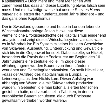
Kapitalismus.« Doch mehr und mehr Menschen wird
zunehmend klar, dass an dieser Erzählung etwas falsch sein
muss. Und merkwürdigerweise hat unsere Spezies
Homo
sapiens
die letzten dreihunderttausend Jahre überlebt – und
das ganz ohne Kapitalismus.
Der in Swasiland geborene und heute in London lebende
Wirtschaftsanthropologe Jason Hickel hat diese
vermeintliche Erfolgsgeschichte des Kapitalismus eingehend
analysiert und zeigt dieses Wirtschaftssystem als das, was
es in Wahrheit ist: Ein System mit einer blutigen Geschichte
von Sklaverei, Ausbeutung, Unterdrückung und Gewalt, die
sich bis in die Gegenwart fortsetzt. Dabei spielte, so Hickel,
besonders die Praxis des »Enclosure« am Beginn des 16.
Jahrhunderts eine zentrale Rolle. Im Zuge dieser
»Einhegungen« wurden Bauern von ihren Ländern
vertrieben und Gemeingüter privatisiert. So stellt Hickel klar,
»dass der Aufstieg des Kapitalismus in Europa […]
keineswegs aus dem Nichts kam. Dieser Aufstieg war
abhängig von Waren, die mit Sklavenarbeit produziert
wurden, in Gebieten, die man kolonialisierten Menschen
gestohlen hatte, und verarbeitet in Fabriken, in denen
europäische Bauern schufteten, die durch Enclosure
gewaltsam vertrieben worden waren.«