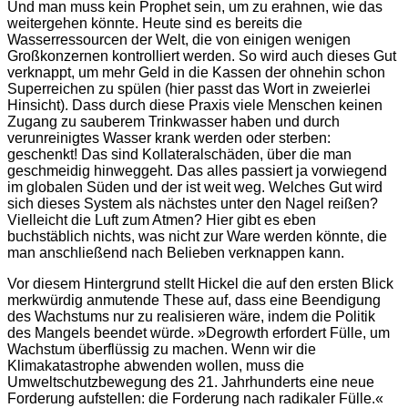
Und man muss kein Prophet sein, um zu erahnen, wie das
weitergehen könnte. Heute sind es bereits die
Wasserressourcen der Welt, die von einigen wenigen
Großkonzernen kontrolliert werden. So wird auch dieses Gut
verknappt, um mehr Geld in die Kassen der ohnehin schon
Superreichen zu spülen (hier passt das Wort in zweierlei
Hinsicht). Dass durch diese Praxis viele Menschen keinen
Zugang zu sauberem Trinkwasser haben und durch
verunreinigtes Wasser krank werden oder sterben:
geschenkt! Das sind Kollateralschäden, über die man
geschmeidig hinweggeht. Das alles passiert ja vorwiegend
im globalen Süden und der ist weit weg. Welches Gut wird
sich dieses System als nächstes unter den Nagel reißen?
Vielleicht die Luft zum Atmen? Hier gibt es eben
buchstäblich nichts, was nicht zur Ware werden könnte, die
man anschließend nach Belieben verknappen kann.
Vor diesem Hintergrund stellt Hickel die auf den ersten Blick
merkwürdig anmutende These auf, dass eine Beendigung
des Wachstums nur zu realisieren wäre, indem die Politik
des Mangels beendet würde. »Degrowth erfordert Fülle, um
Wachstum überflüssig zu machen. Wenn wir die
Klimakatastrophe abwenden wollen, muss die
Umweltschutzbewegung des 21. Jahrhunderts eine neue
Forderung aufstellen: die Forderung nach radikaler Fülle.«