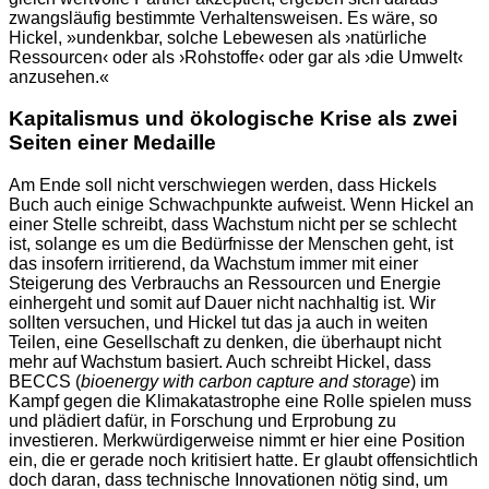
zwangsläufig bestimmte Verhaltensweisen. Es wäre, so
Hickel, »undenkbar, solche Lebewesen als ›natürliche
Ressourcen‹ oder als ›Rohstoffe‹ oder gar als ›die Umwelt‹
anzusehen.«
Kapitalismus und ökologische Krise als zwei
Seiten einer Medaille
Am Ende soll nicht verschwiegen werden, dass Hickels
Buch auch einige Schwachpunkte aufweist. Wenn Hickel an
einer Stelle schreibt, dass Wachstum nicht per se schlecht
ist, solange es um die Bedürfnisse der Menschen geht, ist
das insofern irritierend, da Wachstum immer mit einer
Steigerung des Verbrauchs an Ressourcen und Energie
einhergeht und somit auf Dauer nicht nachhaltig ist. Wir
sollten versuchen, und Hickel tut das ja auch in weiten
Teilen, eine Gesellschaft zu denken, die überhaupt nicht
mehr auf Wachstum basiert. Auch schreibt Hickel, dass
BECCS (
bioenergy with carbon capture and storage
) im
Kampf gegen die Klimakatastrophe eine Rolle spielen muss
und plädiert dafür, in Forschung und Erprobung zu
investieren. Merkwürdigerweise nimmt er hier eine Position
ein, die er gerade noch kritisiert hatte. Er glaubt offensichtlich
doch daran, dass technische Innovationen nötig sind, um