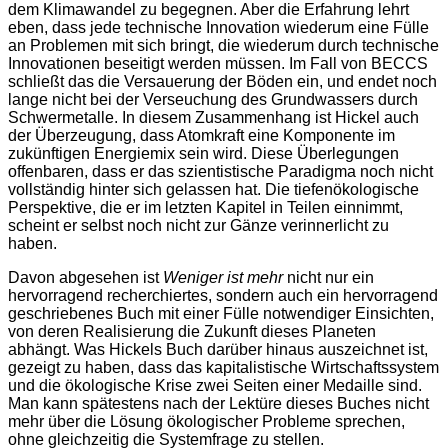
dem Klimawandel zu begegnen. Aber die Erfahrung lehrt
eben, dass jede technische Innovation wiederum eine Fülle
an Problemen mit sich bringt, die wiederum durch technische
Innovationen beseitigt werden müssen. Im Fall von BECCS
schließt das die Versauerung der Böden ein, und endet noch
lange nicht bei der Verseuchung des Grundwassers durch
Schwermetalle. In diesem Zusammenhang ist Hickel auch
der Überzeugung, dass Atomkraft eine Komponente im
zukünftigen Energiemix sein wird. Diese Überlegungen
offenbaren, dass er das szientistische Paradigma noch nicht
vollständig hinter sich gelassen hat. Die tiefenökologische
Perspektive, die er im letzten Kapitel in Teilen einnimmt,
scheint er selbst noch nicht zur Gänze verinnerlicht zu
haben.
Davon abgesehen ist
Weniger ist mehr
nicht nur ein
hervorragend recherchiertes, sondern auch ein hervorragend
geschriebenes Buch mit einer Fülle notwendiger Einsichten,
von deren Realisierung die Zukunft dieses Planeten
abhängt. Was Hickels Buch darüber hinaus auszeichnet ist,
gezeigt zu haben, dass das kapitalistische Wirtschaftssystem
und die ökologische Krise zwei Seiten einer Medaille sind.
Man kann spätestens nach der Lektüre dieses Buches nicht
mehr über die Lösung ökologischer Probleme sprechen,
ohne gleichzeitig die Systemfrage zu stellen.