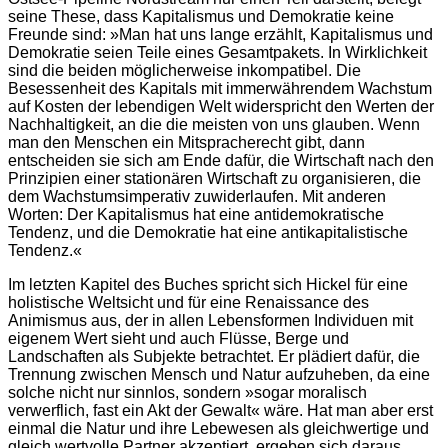
seine These, dass Kapitalismus und Demokratie keine
Freunde sind: »Man hat uns lange erzählt, Kapitalismus und
Demokratie seien Teile eines Gesamtpakets. In Wirklichkeit
sind die beiden möglicherweise inkompatibel. Die
Besessenheit des Kapitals mit immerwährendem Wachstum
auf Kosten der lebendigen Welt widerspricht den Werten der
Nachhaltigkeit, an die die meisten von uns glauben. Wenn
man den Menschen ein Mitspracherecht gibt, dann
entscheiden sie sich am Ende dafür, die Wirtschaft nach den
Prinzipien einer stationären Wirtschaft zu organisieren, die
dem Wachstumsimperativ zuwiderlaufen. Mit anderen
Worten: Der Kapitalismus hat eine antidemokratische
Tendenz, und die Demokratie hat eine antikapitalistische
Tendenz.«
Im letzten Kapitel des Buches spricht sich Hickel für eine
holistische Weltsicht und für eine Renaissance des
Animismus aus, der in allen Lebensformen Individuen mit
eigenem Wert sieht und auch Flüsse, Berge und
Landschaften als Subjekte betrachtet. Er plädiert dafür, die
Trennung zwischen Mensch und Natur aufzuheben, da eine
solche nicht nur sinnlos, sondern »sogar moralisch
verwerflich, fast ein Akt der Gewalt« wäre. Hat man aber erst
einmal die Natur und ihre Lebewesen als gleichwertige und
gleich wertvolle Partner akzeptiert, ergeben sich daraus