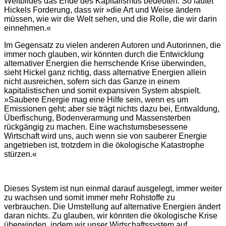
Weltbildes das Ende des Kapitalismus bedeuten. So lautet
Hickels Forderung, dass wir »die Art und Weise ändern
müssen, wie wir die Welt sehen, und die Rolle, die wir darin
einnehmen.«
Im Gegensatz zu vielen anderen Autoren und Autorinnen, die
immer noch glauben, wir könnten durch die Entwicklung
alternativer Energien die herrschende Krise überwinden,
sieht Hickel ganz richtig, dass alternative Energien allein
nicht ausreichen, sofern sich das Ganze in einem
kapitalistischen und somit expansiven System abspielt.
»Saubere Energie mag eine Hilfe sein, wenn es um
Emissionen geht; aber sie trägt nichts dazu bei, Entwaldung,
Überfischung, Bodenverarmung und Massensterben
rückgängig zu machen. Eine wachstumsbesessene
Wirtschaft wird uns, auch wenn sie von sauberer Energie
angetrieben ist, trotzdem in die ökologische Katastrophe
stürzen.«
Dieses System ist nun einmal darauf ausgelegt, immer weiter
zu wachsen und somit immer mehr Rohstoffe zu
verbrauchen. Die Umstellung auf alternative Energien ändert
daran nichts. Zu glauben, wir könnten die ökologische Krise
überwinden, indem wir unser Wirtschaftssystem auf