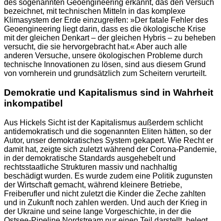
des sogenannten Geoengineering erkannt, das den Versuch
bezeichnet, mit technischen Mitteln in das komplexe
Klimasystem der Erde einzugreifen: »Der fatale Fehler des
Geoengineering liegt darin, dass es die ökologische Krise
mit der gleichen Denkart – der gleichen Hybris – zu beheben
versucht, die sie hervorgebracht hat.« Aber auch alle
anderen Versuche, unsere ökologischen Probleme durch
technische Innovationen zu lösen, sind aus diesem Grund
von vornherein und grundsätzlich zum Scheitern verurteilt.
Demokratie und Kapitalismus sind in Wahrheit
inkompatibel
Aus Hickels Sicht ist der Kapitalismus außerdem schlicht
antidemokratisch und die sogenannten Eliten hätten, so der
Autor, unser demokratisches System gekapert. Wie Recht er
damit hat, zeigte sich zuletzt während der Corona-Pandemie,
in der demokratische Standards ausgehebelt und
rechtsstaatliche Strukturen massiv und nachhaltig
beschädigt wurden. Es wurde zudem eine Politik zugunsten
der Wirtschaft gemacht, während kleinere Betriebe,
Freiberufler und nicht zuletzt die Kinder die Zeche zahlten
und in Zukunft noch zahlen werden. Und auch der Krieg in
der Ukraine und seine lange Vorgeschichte, in der die
Ostsee-Pipeline Nordstream nur einen Teil darstellt, belegt