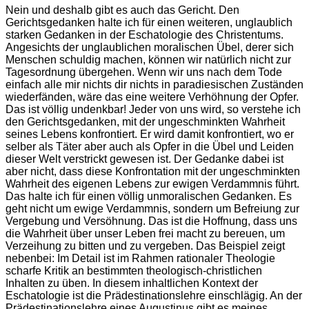
Nein und deshalb gibt es auch das Gericht. Den
Gerichtsgedanken halte ich für einen weiteren, unglaublich
starken Gedanken in der Eschatologie des Christentums.
Angesichts der unglaublichen moralischen Übel, derer sich
Menschen schuldig machen, können wir natürlich nicht zur
Tagesordnung übergehen. Wenn wir uns nach dem Tode
einfach alle mir nichts dir nichts in paradiesischen Zuständen
wiederfänden, wäre das eine weitere Verhöhnung der Opfer.
Das ist völlig undenkbar! Jeder von uns wird, so verstehe ich
den Gerichtsgedanken, mit der ungeschminkten Wahrheit
seines Lebens konfrontiert. Er wird damit konfrontiert, wo er
selber als Täter aber auch als Opfer in die Übel und Leiden
dieser Welt verstrickt gewesen ist. Der Gedanke dabei ist
aber nicht, dass diese Konfrontation mit der ungeschminkten
Wahrheit des eigenen Lebens zur ewigen Verdammnis führt.
Das halte ich für einen völlig unmoralischen Gedanken. Es
geht nicht um ewige Verdammnis, sondern um Befreiung zur
Vergebung und Versöhnung. Das ist die Hoffnung, dass uns
die Wahrheit über unser Leben frei macht zu bereuen, um
Verzeihung zu bitten und zu vergeben. Das Beispiel zeigt
nebenbei: Im Detail ist im Rahmen rationaler Theologie
scharfe Kritik an bestimmten theologisch-christlichen
Inhalten zu üben. In diesem inhaltlichen Kontext der
Eschatologie ist die Prädestinationslehre einschlägig. An der
Prädestinationslehre eines Augustinus gibt es meines