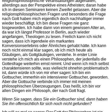
religionsphilosophische Veranstaltungen abgehalten,
allerdings aus der Perspektive eines Atheisten; daran habe
ich in diesen Seminaren keinen Zweifel gelassen. Aber die
religionsphilosophischen Fragen und besonders die Frage
nach Gott haben mich eigentlich doch nachhaltiger immer
wieder beschäftigt. Ich bin diese Fragen nie ganz
losgeworden. Ich habe dann von einem gewissen Alter an,
da war ich längst Professor in Berlin, auch wieder
angefangen, Theologen zu lesen. Freilich kann ich nicht
sagen, dass ich irgendwie ein markantes
Konversionserlebnis oder Ähnliches gehabt hätte. Ich kann
noch nicht einmal klar sagen, ob ich mich heute als
Gläubigen, als Gottgläubigen, verstehe. In erster Linie
verstehe ich mich als einen Philosophen, der jedenfalls die
Gottesfrage weiterhin ernst nimmt. Und wenn ich mich selbst
charakterisieren sollte, was vielleicht ohnehin problematisch
ist, dann würde ich von mir eher sagen: Ich bin ein
Gottsucher, immerhin ein intensiverer Gottsucher, geworden.
Aber die Gottsuche verbinde ich immer mit meinen
philosophischen Überzeugungen. Das heißt, ich bin vor
allen Dingen ein Philosoph, der nach Gott fragt.
Wenn Sie sagen, dass Sie ein Gottsucher sind, dann haben
Sie ihn offensichtlich für sich noch nicht gefunden?