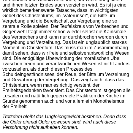
und ihnen letzten Endes auch verziehen wird. Es ist ja eine
wirklich bemerkenswerte Tatsache, dass im wichtigsten
Gebet des Christentums, im „Vaterunser“, die Bitte um
Vergebung und die Bereitschaft zur Vergebung eine so
zentrale Rolle spielen. Der Teufelskreis von Verbrechen und
Gegenwehr trägt immer schon wieder selbst die Kainsmale
des Verbrechens und kann nur durchbrochen werden durch
Vergebung und Verzeihung. Das ist ein unglaublich starkes
Moment im Christentum. Das muss man im Zusammenhang
damit sehen, dass wir freie und selbstverantwortliche Wesen
sind. Die endgültige Überwindung der moralischen Übel
zwischen freien und verantwortlichen Wesen ist nicht anders
vorzustellen, als durch diesen Prozess des
Schuldeingeständnisses, der Reue, der Bitte um Verzeihung
und Gewährung der Vergebung. Das zeigt auch, dass das
Christentum, wenn man es richtig versteht, den
Freiheitsgedanken favorisiert. Das Christentum ist gegen alle
Lesarten und natürlich gegen viele Praktiken der Kirche im
Grunde genommen auch und vor allem ein Monotheismus
der Freiheit.
Trotzdem bleibt das Ungleichgewicht bestehen. Denn dass
die Opfer einmal Opfer gewesen sind, wird auch diese
Versöhnung nicht aufheben können.