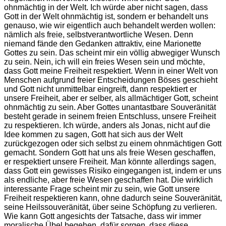
ohnmächtig in der Welt. Ich würde aber nicht sagen, dass
Gott in der Welt ohnmächtig ist, sondern er behandelt uns
genauso, wie wir eigentlich auch behandelt werden wollen:
nämlich als freie, selbstverantwortliche Wesen. Denn
niemand fände den Gedanken attraktiv, eine Marionette
Gottes zu sein. Das scheint mir ein völlig abwegiger Wunsch
zu sein. Nein, ich will ein freies Wesen sein und möchte,
dass Gott meine Freiheit respektiert. Wenn in einer Welt von
Menschen aufgrund freier Entscheidungen Böses geschieht
und Gott nicht unmittelbar eingreift, dann respektiert er
unsere Freiheit, aber er selber, als allmächtiger Gott, scheint
ohnmächtig zu sein. Aber Gottes unantastbare Souveränität
besteht gerade in seinem freien Entschluss, unsere Freiheit
zu respektieren. Ich würde, anders als Jonas, nicht auf die
Idee kommen zu sagen, Gott hat sich aus der Welt
zurückgezogen oder sich selbst zu einem ohnmächtigen Gott
gemacht. Sondern Gott hat uns als freie Wesen geschaffen,
er respektiert unsere Freiheit. Man könnte allerdings sagen,
dass Gott ein gewisses Risiko eingegangen ist, indem er uns
als endliche, aber freie Wesen geschaffen hat. Die wirklich
interessante Frage scheint mir zu sein, wie Gott unsere
Freiheit respektieren kann, ohne dadurch seine Souveränität,
seine Heilssouveränität, über seine Schöpfung zu verlieren.
Wie kann Gott angesichts der Tatsache, dass wir immer
moralische Übel begehen, dafür sorgen, dass diese