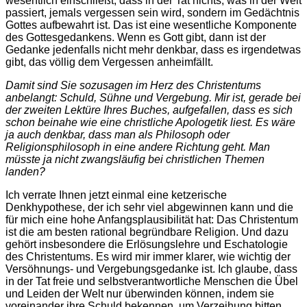
wesentlich einschließt, dass in der Tat nichts, was in der Welt
passiert, jemals vergessen sein wird, sondern im Gedächtnis
Gottes aufbewahrt ist. Das ist eine wesentliche Komponente
des Gottesgedankens. Wenn es Gott gibt, dann ist der
Gedanke jedenfalls nicht mehr denkbar, dass es irgendetwas
gibt, das völlig dem Vergessen anheimfällt.
Damit sind Sie sozusagen im Herz des Christentums
anbelangt: Schuld, Sühne und Vergebung. Mir ist, gerade bei
der zweiten Lektüre Ihres Buches, aufgefallen, dass es sich
schon beinahe wie eine christliche Apologetik liest. Es wäre
ja auch denkbar, dass man als Philosoph oder
Religionsphilosoph in eine andere Richtung geht. Man
müsste ja nicht zwangsläufig bei christlichen Themen
landen?
Ich verrate Ihnen jetzt einmal eine ketzerische
Denkhypothese, der ich sehr viel abgewinnen kann und die
für mich eine hohe Anfangsplausibilität hat: Das Christentum
ist die am besten rational begründbare Religion. Und dazu
gehört insbesondere die Erlösungslehre und Eschatologie
des Christentums. Es wird mir immer klarer, wie wichtig der
Versöhnungs- und Vergebungsgedanke ist. Ich glaube, dass
in der Tat freie und selbstverantwortliche Menschen die Übel
und Leiden der Welt nur überwinden können, indem sie
voreinander ihre Schuld bekennen, um Verzeihung bitten