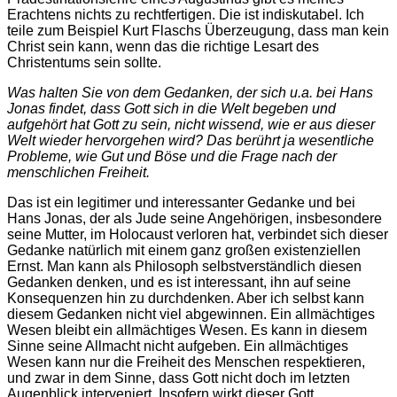
Erachtens nichts zu rechtfertigen. Die ist indiskutabel. Ich
teile zum Beispiel Kurt Flaschs Überzeugung, dass man kein
Christ sein kann, wenn das die richtige Lesart des
Christentums sein sollte.
Was halten Sie von dem Gedanken, der sich u.a. bei Hans
Jonas findet, dass Gott sich in die Welt begeben und
aufgehört hat Gott zu sein, nicht wissend, wie er aus dieser
Welt wieder hervorgehen wird? Das berührt ja wesentliche
Probleme, wie Gut und Böse und die Frage nach der
menschlichen Freiheit.
Das ist ein legitimer und interessanter Gedanke und bei
Hans Jonas, der als Jude seine Angehörigen, insbesondere
seine Mutter, im Holocaust verloren hat, verbindet sich dieser
Gedanke natürlich mit einem ganz großen existenziellen
Ernst. Man kann als Philosoph selbstverständlich diesen
Gedanken denken, und es ist interessant, ihn auf seine
Konsequenzen hin zu durchdenken. Aber ich selbst kann
diesem Gedanken nicht viel abgewinnen. Ein allmächtiges
Wesen bleibt ein allmächtiges Wesen. Es kann in diesem
Sinne seine Allmacht nicht aufgeben. Ein allmächtiges
Wesen kann nur die Freiheit des Menschen respektieren,
und zwar in dem Sinne, dass Gott nicht doch im letzten
Augenblick interveniert. Insofern wirkt dieser Gott