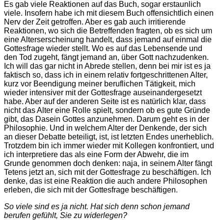
Es gab viele Reaktionen auf das Buch, sogar erstaunlich
viele. Insofern habe ich mit diesem Buch offensichtlich einen
Nerv der Zeit getroffen. Aber es gab auch irritierende
Reaktionen, wo sich die Betreffenden fragten, ob es sich um
eine Alterserscheinung handelt, dass jemand auf einmal die
Gottesfrage wieder stellt. Wo es auf das Lebensende und
den Tod zugeht, fängt jemand an, über Gott nachzudenken.
Ich will das gar nicht in Abrede stellen, denn bei mir ist es ja
faktisch so, dass ich in einem relativ fortgeschrittenen Alter,
kurz vor Beendigung meiner beruflichen Tätigkeit, mich
wieder intensiver mit der Gottesfrage auseinandergesetzt
habe. Aber auf der anderen Seite ist es natürlich klar, dass
nicht das Alter eine Rolle spielt, sondern ob es gute Gründe
gibt, das Dasein Gottes anzunehmen. Darum geht es in der
Philosophie. Und in welchem Alter der Denkende, der sich
an dieser Debatte beteiligt, ist, ist letzten Endes unerheblich.
Trotzdem bin ich immer wieder mit Kollegen konfrontiert, und
ich interpretiere das als eine Form der Abwehr, die im
Grunde genommen doch denken: naja, in seinem Alter fängt
Tetens jetzt an, sich mit der Gottesfrage zu beschäftigen. Ich
denke, das ist eine Reaktion die auch andere Philosophen
erleben, die sich mit der Gottesfrage beschäftigen.
So viele sind es ja nicht. Hat sich denn schon jemand
berufen gefühlt, Sie zu widerlegen?