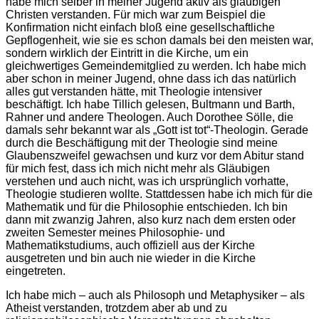
habe mich selber in meiner Jugend aktiv als gläubigen
Christen verstanden. Für mich war zum Beispiel die
Konfirmation nicht einfach bloß eine gesellschaftliche
Gepflogenheit, wie sie es schon damals bei den meisten war,
sondern wirklich der Eintritt in die Kirche, um ein
gleichwertiges Gemeindemitglied zu werden. Ich habe mich
aber schon in meiner Jugend, ohne dass ich das natürlich
alles gut verstanden hätte, mit Theologie intensiver
beschäftigt. Ich habe Tillich gelesen, Bultmann und Barth,
Rahner und andere Theologen. Auch Dorothee Sölle, die
damals sehr bekannt war als „Gott ist tot“-Theologin. Gerade
durch die Beschäftigung mit der Theologie sind meine
Glaubenszweifel gewachsen und kurz vor dem Abitur stand
für mich fest, dass ich mich nicht mehr als Gläubigen
verstehen und auch nicht, was ich ursprünglich vorhatte,
Theologie studieren wollte. Stattdessen habe ich mich für die
Mathematik und für die Philosophie entschieden. Ich bin
dann mit zwanzig Jahren, also kurz nach dem ersten oder
zweiten Semester meines Philosophie- und
Mathematikstudiums, auch offiziell aus der Kirche
ausgetreten und bin auch nie wieder in die Kirche
eingetreten.
Ich habe mich – auch als Philosoph und Metaphysiker – als
Atheist verstanden, trotzdem aber ab und zu