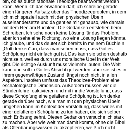
bin, ob es durch rationale Theologie beantwortet werden
kann. Wenn ich das erwähnen darf, ich schreibe gerade
einen längeren Aufsatz über das Theodizeeproblem, in dem
ich mich speziell auch mit den physischen Übeln
auseinandersetze und da geht es mir genauso, wie damals
mit dem Reclam Büchlein: Die Gedanken entstehen beim
Schreiben. Ich sehe noch keine Lösung für das Problem,
aber ich sehe eine Richtung, wo eine Lösung liegen könnte.
Ich glaube, und das deutet sich bereits in meinem Büchlein
„Gott denken“ an, dass man sehen muss, dass Gottes
Schöpfung nicht einfach gut ist. Das kann sie schon deshalb
nicht sein, weil es durch uns moralische Übel in der Welt
gibt. Die richtige Auskunft muss vielmehr lauten: Die Welt
kann und soll in Gottes Absicht gut werden, aber sie ist es in
ihrem gegenwärtigen Zustand längst noch nicht in allen
Aspekten. Insofern umfasst das Theodizee-Problem eine
eschatologische Dimension. Außerdem müssen wir die
Sündenlehre reaktivieren und mit ihr die Vorstellung, dass
diese Schöpfung eine gefallene Schöpfung ist. Ich denke
gerade darüber nach, wie man mit den physischen Übeln
umgehen kann im Kontext der Vorstellung, dass wir es mit
einer gefallenen Schöpfung zu tun haben, die sich selber
nach Erlösung sehnt. Diesen Gedanken versuche ich stark
zu machen. Aber wie weit man damit kommt, ohne die Bibel
als Offenbarungswissen zu akzeptieren, weiß ich nicht.