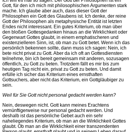
Ich will es mal so sagen: Der Gott der Philosophen ist ein
Gott, für den ich mich mit philosophischen Argumenten stark
mache. Ich glaube aber auch, dass dieser Gott der
Philosophen ein Gott des Glaubens ist. Ich denke, der reine
Gott der Philosophen als metaphysische Entität ist letzten
Endes nicht interessant. Ein gutes Kriterium, ob man über
den bloßen Gottesgedanken hinaus an die Wirklichkeit oder
Gegenwart Gottes glaubt, in einem emphatischeren und
existenzielleren Sinn, ist, ob man zu Gott betet. Wenn ich das
persönlich bekennen sollte, dann muss ich sagen: Nein, ich
bete nicht privat zu Gott. Aber da ich oft an Gottesdiensten
teilnehme, bin ich bereit gemeinsam mit anderen, sozusagen
öffentlich, zu Gott zu beten. Trotzdem fällt es mir bis zum
heutigen Tag nicht ein, privat zu Gott zu beten. Und damit
erfülle ich sicher das Kriterium eines ernsthaften
Gottsuchers, aber nicht das Kriterium, ein Gottgläubiger zu
sein.
Weil für Sie Gott nicht personal gedacht werden kann?
Nein, deswegen nicht. Gott kann meines Erachtens
vernünftigerweise nur personal gedacht werden. Und
deshalb ist das persönliche Gebet auch ein sehr
naheliegendes Kriterium, ob man an die Wirklichkeit Gottes
glaubt. Ob man an die Wirklichkeit einer transzendenten
Person glaubt, ernsthaft glaubt und in seinem Leben darauf