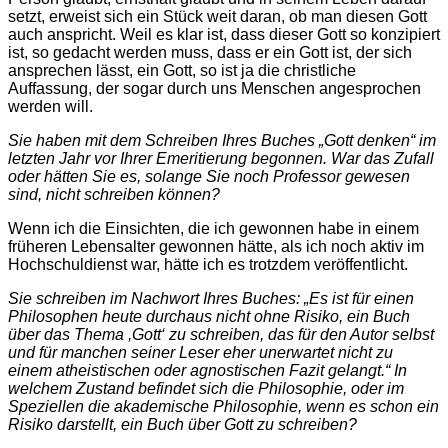
setzt, erweist sich ein Stück weit daran, ob man diesen Gott
auch anspricht. Weil es klar ist, dass dieser Gott so konzipiert
ist, so gedacht werden muss, dass er ein Gott ist, der sich
ansprechen lässt, ein Gott, so ist ja die christliche
Auffassung, der sogar durch uns Menschen angesprochen
werden will.
Sie haben mit dem Schreiben Ihres Buches
„Gott denken“
im
letzten Jahr vor Ihrer Emeritierung begonnen. War das Zufall
oder hätten Sie es, solange Sie noch Professor gewesen
sind, nicht schreiben können?
Wenn ich die Einsichten, die ich gewonnen habe in einem
früheren Lebensalter gewonnen hätte, als ich noch aktiv im
Hochschuldienst war, hätte ich es trotzdem veröffentlicht.
Sie schreiben im Nachwort Ihres Buches: „Es ist für einen
Philosophen heute durchaus nicht ohne Risiko, ein Buch
über das Thema ,Gott‘ zu schreiben, das für den Autor selbst
und für manchen seiner Leser eher unerwartet nicht zu
einem atheistischen oder agnostischen Fazit gelangt.“
In
welchem Zustand befindet sich die Philosophie, oder im
Speziellen die akademische Philosophie, wenn es schon ein
Risiko darstellt, ein Buch über Gott zu schreiben?