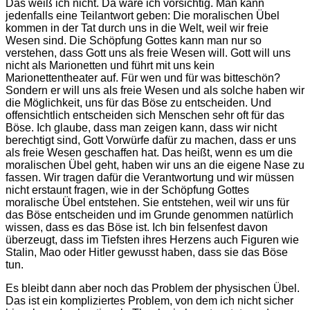
Das weiß ich nicht. Da wäre ich vorsichtig. Man kann
jedenfalls eine Teilantwort geben: Die moralischen Übel
kommen in der Tat durch uns in die Welt, weil wir freie
Wesen sind. Die Schöpfung Gottes kann man nur so
verstehen, dass Gott uns als freie Wesen will. Gott will uns
nicht als Marionetten und führt mit uns kein
Marionettentheater auf. Für wen und für was bitteschön?
Sondern er will uns als freie Wesen und als solche haben wir
die Möglichkeit, uns für das Böse zu entscheiden. Und
offensichtlich entscheiden sich Menschen sehr oft für das
Böse. Ich glaube, dass man zeigen kann, dass wir nicht
berechtigt sind, Gott Vorwürfe dafür zu machen, dass er uns
als freie Wesen geschaffen hat. Das heißt, wenn es um die
moralischen Übel geht, haben wir uns an die eigene Nase zu
fassen. Wir tragen dafür die Verantwortung und wir müssen
nicht erstaunt fragen, wie in der Schöpfung Gottes
moralische Übel entstehen. Sie entstehen, weil wir uns für
das Böse entscheiden und im Grunde genommen natürlich
wissen, dass es das Böse ist. Ich bin felsenfest davon
überzeugt, dass im Tiefsten ihres Herzens auch Figuren wie
Stalin, Mao oder Hitler gewusst haben, dass sie das Böse
tun.
Es bleibt dann aber noch das Problem der physischen Übel.
Das ist ein kompliziertes Problem, von dem ich nicht sicher