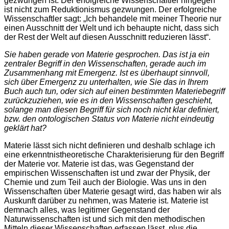
gezwungen ist. Der erfolgreiche Wissenschaftler hingegen
ist nicht zum Reduktionismus gezwungen. Der erfolgreiche
Wissenschaftler sagt: „Ich behandele mit meiner Theorie nur
einen Ausschnitt der Welt und ich behaupte nicht, dass sich
der Rest der Welt auf diesen Ausschnitt reduzieren lässt“.
Sie haben gerade von Materie gesprochen. Das ist ja ein
zentraler Begriff in den Wissenschaften, gerade auch im
Zusammenhang mit Emergenz. Ist es überhaupt sinnvoll,
sich über Emergenz zu unterhalten, wie Sie das in Ihrem
Buch auch tun, oder sich auf einen bestimmten Materiebegriff
zurückzuziehen, wie es in den Wissenschaften geschieht,
solange man diesen Begriff für sich noch nicht klar definiert,
bzw. den ontologischen Status von Materie nicht eindeutig
geklärt hat?
Materie lässt sich nicht definieren und deshalb schlage ich
eine erkenntnistheoretische Charakterisierung für den Begriff
der Materie vor. Materie ist das, was Gegenstand der
empirischen Wissenschaften ist und zwar der Physik, der
Chemie und zum Teil auch der Biologie. Was uns in den
Wissenschaften über Materie gesagt wird, das haben wir als
Auskunft darüber zu nehmen, was Materie ist. Materie ist
demnach alles, was legitimer Gegenstand der
Naturwissenschaften ist und sich mit den methodischen
Mitteln dieser Wissenschaften erfassen lässt, plus die