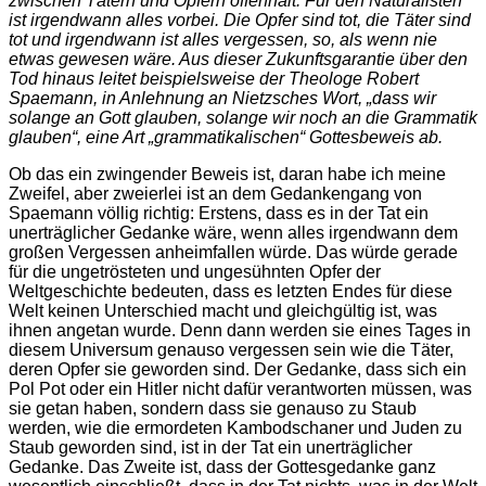
zwischen Tätern und Opfern offenhält. Für den Naturalisten
ist irgendwann alles vorbei. Die Opfer sind tot, die Täter sind
tot und irgendwann ist alles vergessen, so, als wenn nie
etwas gewesen wäre. Aus dieser Zukunftsgarantie über den
Tod hinaus leitet beispielsweise der Theologe Robert
Spaemann, in Anlehnung an Nietzsches Wort, „dass wir
solange an Gott glauben, solange wir noch an die Grammatik
glauben“, eine Art „grammatikalischen“ Gottesbeweis ab.
Ob das ein zwingender Beweis ist, daran habe ich meine
Zweifel, aber zweierlei ist an dem Gedankengang von
Spaemann völlig richtig: Erstens, dass es in der Tat ein
unerträglicher Gedanke wäre, wenn alles irgendwann dem
großen Vergessen anheimfallen würde. Das würde gerade
für die ungetrösteten und ungesühnten Opfer der
Weltgeschichte bedeuten, dass es letzten Endes für diese
Welt keinen Unterschied macht und gleichgültig ist, was
ihnen angetan wurde. Denn dann werden sie eines Tages in
diesem Universum genauso vergessen sein wie die Täter,
deren Opfer sie geworden sind. Der Gedanke, dass sich ein
Pol Pot oder ein Hitler nicht dafür verantworten müssen, was
sie getan haben, sondern dass sie genauso zu Staub
werden, wie die ermordeten Kambodschaner und Juden zu
Staub geworden sind, ist in der Tat ein unerträglicher
Gedanke. Das Zweite ist, dass der Gottesgedanke ganz