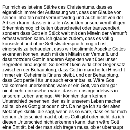
Für mich es ist eine Stärke des Christentums, dass es
eigentlich immer der Auffassung war, dass der Glaube von
seinen Inhalten nicht vernunftwidrig und auch nicht von der
Art sein kann, dass er in allen Aspekten unsere vernünftigen
Erkenntnismöglichkeiten überschreitet oder transzendiert,
sondern dass Gott ein Stück weit mit den Mitteln der Vernunft
erfasst werden kann. Ich glaube zudem, dass es völlig
konsistent und ohne Selbstwiderspruch möglich ist,
einerseits zu behaupten, dass wir bestimmte Aspekte Gottes
erkennen können, auch mit den Mitteln der Vernunft, und
dass trotzdem Gott in anderen Aspekten weit über unser
Begreifen hinausgeht. So besteht kein wirklicher Gegensatz
zwischen der Behauptung, dass Gott in mancherlei Hinsicht
immer ein Geheimnis für uns bleibt, und der Behauptung,
dass Gott partiell für uns auch erkennbar ist. Wäre Gott
vollkommen unerkennbar, wäre er ein Gott, von dem gar
nicht mehr einzusehen wäre, dass er uns irgendetwas in
unserem Leben anginge. Wir könnten dann keinen
Unterschied benennen, den es in unserem Leben machen
sollte, ob es Gott gibt oder nicht. Da neige ich zu der alten
Metaphysikkritik, die sagt, wenn es so wäre, dass es für mich
keinen Unterschied macht, ob es Gott gibt oder nicht, da ich
diesen Unterschied nicht erkennen kann, dann wäre Gott
eine Entität, bei der man sich fragen muss, ob er überhaupt