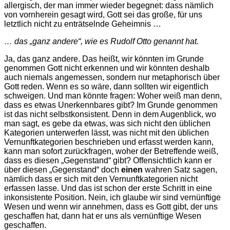
allergisch, der man immer wieder begegnet: dass nämlich
von vornherein gesagt wird, Gott sei das große, für uns
letztlich nicht zu enträtselnde Geheimnis …
… das „ganz andere“, wie es Rudolf Otto genannt hat.
Ja, das ganz andere. Das heißt, wir könnten im Grunde
genommen Gott nicht erkennen und wir könnten deshalb
auch niemals angemessen, sondern nur metaphorisch über
Gott reden. Wenn es so wäre, dann sollten wir eigentlich
schweigen. Und man könnte fragen: Woher weiß man denn,
dass es etwas Unerkennbares gibt? Im Grunde genommen
ist das nicht selbstkonsistent. Denn in dem Augenblick, wo
man sagt, es gebe da etwas, was sich nicht den üblichen
Kategorien unterwerfen lässt, was nicht mit den üblichen
Vernunftkategorien beschrieben und erfasst werden kann,
kann man sofort zurückfragen, woher der Betreffende weiß,
dass es diesen „Gegenstand“ gibt? Offensichtlich kann er
über diesen „Gegenstand“ doch
einen
wahren Satz sagen,
nämlich dass er sich mit den Vernunftkategorien nicht
erfassen lasse. Und das ist schon der erste Schritt in eine
inkonsistente Position. Nein, ich glaube wir sind vernünftige
Wesen und wenn wir annehmen, dass es Gott gibt, der uns
geschaffen hat, dann hat er uns als vernünftige Wesen
geschaffen.