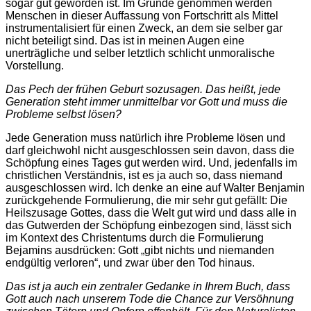
sogar gut geworden ist. Im Grunde genommen werden
Menschen in dieser Auffassung von Fortschritt als Mittel
instrumentalisiert für einen Zweck, an dem sie selber gar
nicht beteiligt sind. Das ist in meinen Augen eine
unerträgliche und selber letztlich schlicht unmoralische
Vorstellung.
Das Pech der frühen Geburt sozusagen. Das heißt, jede
Generation steht immer unmittelbar vor Gott und muss die
Probleme selbst lösen?
Jede Generation muss natürlich ihre Probleme lösen und
darf gleichwohl nicht ausgeschlossen sein davon, dass die
Schöpfung eines Tages gut werden wird. Und, jedenfalls im
christlichen Verständnis, ist es ja auch so, dass niemand
ausgeschlossen wird. Ich denke an eine auf Walter Benjamin
zurückgehende Formulierung, die mir sehr gut gefällt: Die
Heilszusage Gottes, dass die Welt gut wird und dass alle in
das Gutwerden der Schöpfung einbezogen sind, lässt sich
im Kontext des Christentums durch die Formulierung
Bejamins ausdrücken: Gott „gibt nichts und niemanden
endgültig verloren“, und zwar über den Tod hinaus.
Das ist ja auch ein zentraler Gedanke in Ihrem Buch, dass
Gott auch nach unserem Tode die Chance zur Versöhnung