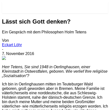
RE-VISIONEN.NET
Lässt sich Gott denken?
Ein Gespräch mit dem Philosophen Holm Tetens
Von
Eckart Löhr
-
7. November 2016
H
err Tetens, Sie sind 1948 in Oerlinghausen, einer
Kleinstadt in Ostwestfalen, geboren. Wie verlief Ihre religiöse
„Sozialisation“?
Ich bin in Oerlinghausen mitten im Teuteburger Wald
geboren, groß geworden aber in Bremen. Meine Familie ist
väterlicherseits eine norddeutsche, die aus Schleswig-
Holstein stammt, nahe der dänisch-deutschen Grenze. Ich
bin durch meine Mutter und meine beiden Großmütter
väterlicher- wie mütterlicherseits religiös erzogen worden. Ich