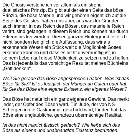
Die Gnosis verstehe ich vor allem als ein streng
dualistisches Prinzip. Es gibt auf der einen Seite das böse
Prinzip, die böse Materie und wir gehören eigentlich auf die
Seite des Geistes, haben uns aber, aus was für Gründen
auch immer, in das Reich des Bösen, das materielle Reich
verirrt, sind gefangen in diesem Reich und können nur durch
Erkenntnis frei werden. Diesen ganzen Hintergrund teile ich
nicht, sondern lediglich die Auffassung, dass wir als
erkennende Wesen ein Stück weit die Möglichkeit Gottes
erkennen können und dass es nicht unvernünftig ist, in
seinem Leben auf diese Möglichkeit zu setzen und zu hoffen.
Das ist jedenfalls das vorsichtige Resultat meines Büchleins
„Gott denken“.
Weil Sie gerade das Böse angesprochen haben. Was ist das
Böse für Sie? Ist es lediglich der Mangel an Gutem oder hat
für Sie das Böse eine eigene Existenz, ein eigenes Wesen?
Das Böse hat natürlich ein ganz eigenes Gewicht. Das merkt
jeder, der Opfer des Bösen wird. Ein Jude, der von NS-
Schergen in die Gaskammer geschickt wird, für den hat das
Böse eine unglaubliche, geradezu übermächtige Realität.
Ist das nicht manichäistisch gedacht? Wie ließe sich das
Böse als eigene und unabhängige Existenz begründen,