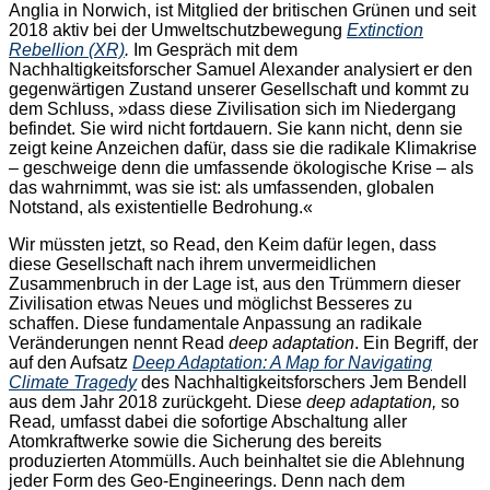
Anglia in Norwich, ist Mitglied der britischen Grünen und seit
2018 aktiv bei der Umweltschutzbewegung
Extinction
Rebellion (XR)
.
Im Gespräch mit dem
Nachhaltigkeitsforscher Samuel Alexander analysiert er den
gegenwärtigen Zustand unserer Gesellschaft und kommt zu
dem Schluss, »dass diese Zivilisation sich im Niedergang
befindet. Sie wird nicht fortdauern. Sie kann nicht, denn sie
zeigt keine Anzeichen dafür, dass sie die radikale Klimakrise
– geschweige denn die umfassende ökologische Krise – als
das wahrnimmt, was sie ist: als umfassenden, globalen
Notstand, als existentielle Bedrohung.«
Wir müssten jetzt, so Read, den Keim dafür legen, dass
diese Gesellschaft nach ihrem unvermeidlichen
Zusammenbruch in der Lage ist, aus den Trümmern dieser
Zivilisation etwas Neues und möglichst Besseres zu
schaffen. Diese fundamentale Anpassung an radikale
Veränderungen nennt Read
deep adaptation
. Ein Begriff, der
auf den Aufsatz
Deep Adaptation: A Map for Navigating
Climate Tragedy
des Nachhaltigkeitsforschers Jem Bendell
aus dem Jahr 2018 zurückgeht. Diese
deep adaptation,
so
Read
,
umfasst dabei die sofortige Abschaltung aller
Atomkraftwerke sowie die Sicherung des bereits
produzierten Atommülls. Auch beinhaltet sie die Ablehnung
jeder Form des Geo-Engineerings. Denn nach dem