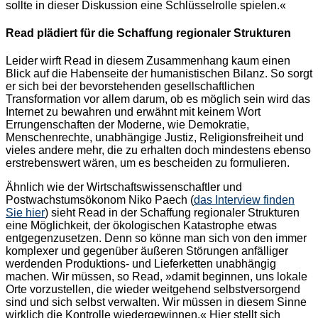
sollte in dieser Diskussion eine Schlüsselrolle spielen.«
Read plädiert für die Schaffung regionaler Strukturen
Leider wirft Read in diesem Zusammenhang kaum einen
Blick auf die Habenseite der humanistischen Bilanz. So sorgt
er sich bei der bevorstehenden gesellschaftlichen
Transformation vor allem darum, ob es möglich sein wird das
Internet zu bewahren und erwähnt mit keinem Wort
Errungenschaften der Moderne, wie Demokratie,
Menschenrechte, unabhängige Justiz, Religionsfreiheit und
vieles andere mehr, die zu erhalten doch mindestens ebenso
erstrebenswert wären, um es bescheiden zu formulieren.
Ähnlich wie der Wirtschaftswissenschaftler und
Postwachstumsökonom Niko Paech (
das Interview finden
Sie hier
) sieht Read in der Schaffung regionaler Strukturen
eine Möglichkeit, der ökologischen Katastrophe etwas
entgegenzusetzen. Denn so könne man sich von den immer
komplexer und gegenüber äußeren Störungen anfälliger
werdenden Produktions- und Lieferketten unabhängig
machen. Wir müssen, so Read, »damit beginnen, uns lokale
Orte vorzustellen, die wieder weitgehend selbstversorgend
sind und sich selbst verwalten. Wir müssen in diesem Sinne
wirklich die Kontrolle wiedergewinnen.« Hier stellt sich