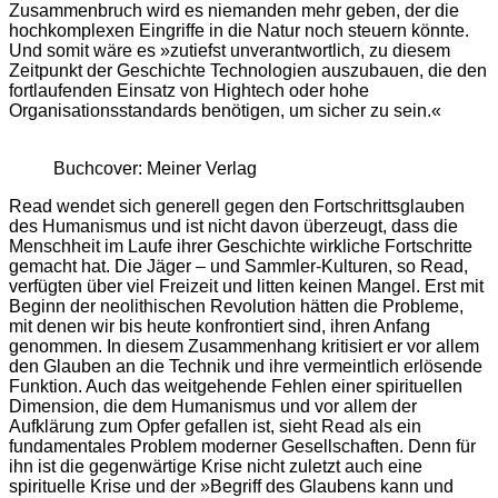
Zusammenbruch wird es niemanden mehr geben, der die
hochkomplexen Eingriffe in die Natur noch steuern könnte.
Und somit wäre es »zutiefst unverantwortlich, zu diesem
Zeitpunkt der Geschichte Technologien auszubauen, die den
fortlaufenden Einsatz von Hightech oder hohe
Organisationsstandards benötigen, um sicher zu sein.«
Buchcover: Meiner Verlag
Read wendet sich generell gegen den Fortschrittsglauben
des Humanismus und ist nicht davon überzeugt, dass die
Menschheit im Laufe ihrer Geschichte wirkliche Fortschritte
gemacht hat. Die Jäger – und Sammler-Kulturen, so Read,
verfügten über viel Freizeit und litten keinen Mangel. Erst mit
Beginn der neolithischen Revolution hätten die Probleme,
mit denen wir bis heute konfrontiert sind, ihren Anfang
genommen. In diesem Zusammenhang kritisiert er vor allem
den Glauben an die Technik und ihre vermeintlich erlösende
Funktion. Auch das weitgehende Fehlen einer spirituellen
Dimension, die dem Humanismus und vor allem der
Aufklärung zum Opfer gefallen ist, sieht Read als ein
fundamentales Problem moderner Gesellschaften. Denn für
ihn ist die gegenwärtige Krise nicht zuletzt auch eine
spirituelle Krise und der »Begriff des Glaubens kann und