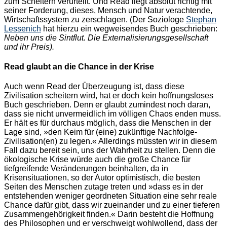
zum Scheitern verurteilt. Und Read liegt absolut richtig mit
seiner Forderung, dieses, Mensch und Natur verachtende,
Wirtschaftssystem zu zerschlagen. (Der Soziologe
Stephan
Lessenich
hat hierzu ein wegweisendes Buch geschrieben:
Neben uns die Sintflut. Die Externalisierungsgesellschaft
und ihr Preis).
Read glaubt an die Chance in der Krise
Auch wenn Read der Überzeugung ist, dass diese
Zivilisation scheitern wird, hat er doch kein hoffnungsloses
Buch geschrieben. Denn er glaubt zumindest noch daran,
dass sie nicht unvermeidlich im völligen Chaos enden muss.
Er hält es für durchaus möglich, dass die Menschen in der
Lage sind, »den Keim für (eine) zukünftige Nachfolge-
Zivilisation(en) zu legen.« Allerdings müssten wir in diesem
Fall dazu bereit sein, uns der Wahrheit zu stellen. Denn die
ökologische Krise würde auch die große Chance für
tiefgreifende Veränderungen beinhalten, da in
Krisensituationen, so der Autor optimistisch, die besten
Seiten des Menschen zutage treten und »dass es in der
entstehenden weniger geordneten Situation eine sehr reale
Chance dafür gibt, dass wir zueinander und zu einer tieferen
Zusammengehörigkeit finden.« Darin besteht die Hoffnung
des Philosophen und er verschweigt wohlwollend, dass der