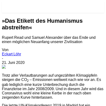
RE-VISIONEN.NET
»Das Etikett des Humanismus
abstreifen«
Rupert Read und Samuel Alexander über das Ende und
einen möglichen Neuanfang unserer Zivilisation
Von
Eckart Löhr
-
21. Juni 2020
T
rotz aller Verlautbarungen auf ungezählten Klimagipfeln
steigen die CO
– Emissionen weltweit nach wie vor an. Es
2
gab lediglich eine kurze Unterbrechung durch die
Finanzkrise im Jahr 2008/2009. Und in diesem Jahr wird das
Coronavirus wohl eine kleine Kerbe in der nach oben
zeigenden Kurve hinterlassen.
Die letzte UN-Klimakonferenz 2019 in Madrid hat ein