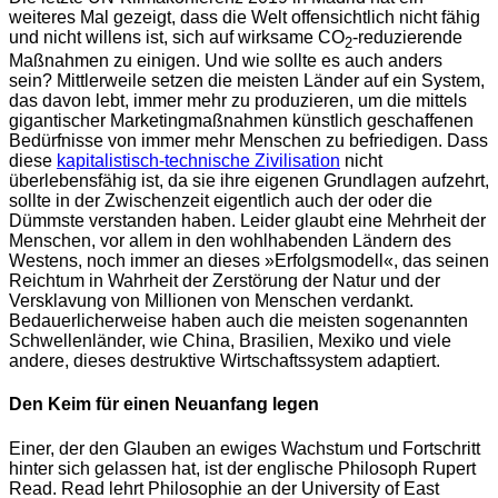
weiteres Mal gezeigt, dass die Welt offensichtlich nicht fähig
und nicht willens ist, sich auf wirksame CO
-reduzierende
2
Maßnahmen zu einigen. Und wie sollte es auch anders
sein? Mittlerweile setzen die meisten Länder auf ein System,
das davon lebt, immer mehr zu produzieren, um die mittels
gigantischer Marketingmaßnahmen künstlich geschaffenen
Bedürfnisse von immer mehr Menschen zu befriedigen. Dass
diese
kapitalistisch-technische Zivilisation
nicht
überlebensfähig ist, da sie ihre eigenen Grundlagen aufzehrt,
sollte in der Zwischenzeit eigentlich auch der oder die
Dümmste verstanden haben. Leider glaubt eine Mehrheit der
Menschen, vor allem in den wohlhabenden Ländern des
Westens, noch immer an dieses »Erfolgsmodell«, das seinen
Reichtum in Wahrheit der Zerstörung der Natur und der
Versklavung von Millionen von Menschen verdankt.
Bedauerlicherweise haben auch die meisten sogenannten
Schwellenländer, wie China, Brasilien, Mexiko und viele
andere, dieses destruktive Wirtschaftssystem adaptiert.
Den Keim für einen Neuanfang legen
Einer, der den Glauben an ewiges Wachstum und Fortschritt
hinter sich gelassen hat, ist der englische Philosoph Rupert
Read. Read lehrt Philosophie an der University of East