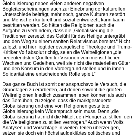
Globalisierung neben vielen anderen negativen
Begleiterscheinungen auch zur Einebnung der kulturellen
Unterschiede beiträgt, mehr noch, ganze Kulturen zerstört
und Menschen kulturell und sozial entwurzelt, kann kaum
bestritten werden. So hätten die Religionen auch die
Aufgabe zu verhindern, dass die „Globalisierung die
Traditionen zersetzt, das Gefühl für das Heilige untergräbt
und den Weg zu einem sanften Relativismus bereitet.“ Nicht
zuletzt, und hier liegt der evangelische Theologe und Trump-
Kritiker Volf absolut richtig, seien die Weltreligionen „die
bedeutendsten Quellen für Visionen vom menschlichen
Wachsen und Gedeihen, weil sie nicht die materiellen Güter
und den Konsum in den Vordergrund stellen und in ihnen
Solidarität eine entscheidende Rolle spielt.“
Das ganze Buch ist somit der anspruchsvolle Versuch, die
Grundlagen zu erarbeiten, auf denen sowohl die großen
Weltreligionen friedlich zusammen leben können als auch
das Bemühen, zu zeigen, dass die marktgesteuerte
Globalisierung und eine von Religionen gestaltete
Globalisierung kein Widerspruch sein muss. Denn „die
Globalisierung hat nicht die Mittel, den Hunger zu stillen, den
die Weltreligionen zu stillen vermögen.“ Auch wenn Volfs
Analysen und Vorschläge in weiten Teilen überzeugen,
setzen sie doch ein höchst aufgeklärtes politisches und