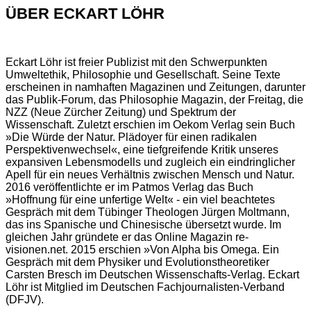
ÜBER ECKART LÖHR
Eckart Löhr ist freier Publizist mit den Schwerpunkten
Umweltethik, Philosophie und Gesellschaft. Seine Texte
erscheinen in namhaften Magazinen und Zeitungen, darunter
das Publik-Forum, das Philosophie Magazin, der Freitag, die
NZZ (Neue Zürcher Zeitung) und Spektrum der
Wissenschaft. Zuletzt erschien im Oekom Verlag sein Buch
»Die Würde der Natur. Plädoyer für einen radikalen
Perspektivenwechsel«, eine tiefgreifende Kritik unseres
expansiven Lebensmodells und zugleich ein eindringlicher
Apell für ein neues Verhältnis zwischen Mensch und Natur.
2016 veröffentlichte er im Patmos Verlag das Buch
»Hoffnung für eine unfertige Welt« - ein viel beachtetes
Gespräch mit dem Tübinger Theologen Jürgen Moltmann,
das ins Spanische und Chinesische übersetzt wurde. Im
gleichen Jahr gründete er das Online Magazin re-
visionen.net. 2015 erschien »Von Alpha bis Omega. Ein
Gespräch mit dem Physiker und Evolutionstheoretiker
Carsten Bresch im Deutschen Wissenschafts-Verlag. Eckart
Löhr ist Mitglied im Deutschen Fachjournalisten-Verband
(DFJV).