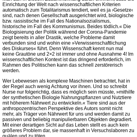
Einrichtung der Welt nach wissenschaftlichen Kriterien
automatisch zum Totalitarismus tendiert, weil es ja ›Gesetze‹
sind, nach denen Gesellschaft ausgerichtet wird, biologische
bzw. rassistische im Fall des Nationalsozialismus,
historische im Fall des Kommunismus. Beides tödlich.« Die
Biologisierung der Politik während der Corona-Pandemie
zeigt bereits in aller Drastik, welche Probleme damit
verbunden sind und wohin eine »Verwissenschaftlichung
des Diskurses« führt. Denn Wissenschaft kennt nun mal
keine Grautöne und 2×2 ist immer und ohne Ausnahme 4! Im
wissenschaftlichen Kontext ist das dringend erforderlich, im
Rahmen des Politischen kann das schnell zerstörerisch
werden.
Wer Lebewesen als komplexe Maschinen betrachtet, hat in
der Regel auch wenig Achtung vor ihnen. Und so schreibt
Nurse nur folgerichtig, dass es möglich sein müsste, »mithilfe
der synthetischen Biologie Nahrungspflanzen und Nutztiere
mit höherem Nährwert zu entwickeln.« Tiere sind aus der
anthropozentrischen Perspektive des Autors somit nicht
mehr, als Träger von Nährwert für uns und werden damit zu
passiven und beliebig manipulierbaren Objekten degradiert.
Mit einer derartigen Sicht auf das Leben stellt es auch kein
größeres Problem dar, sie massenhaft in Versuchslaboren zu
quälen und zu töten.