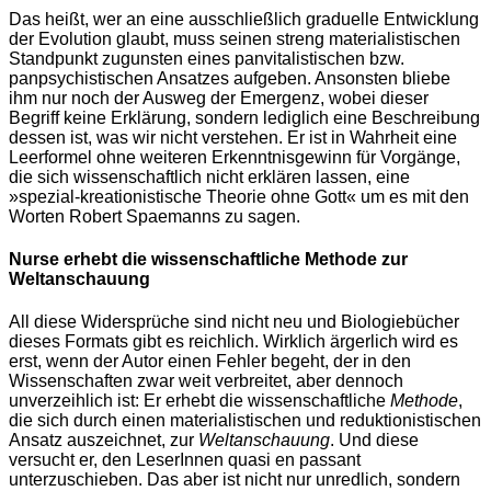
Das heißt, wer an eine ausschließlich graduelle Entwicklung
der Evolution glaubt, muss seinen streng materialistischen
Standpunkt zugunsten eines panvitalistischen bzw.
panpsychistischen Ansatzes aufgeben. Ansonsten bliebe
ihm nur noch der Ausweg der Emergenz, wobei dieser
Begriff keine Erklärung, sondern lediglich eine Beschreibung
dessen ist, was wir nicht verstehen. Er ist in Wahrheit eine
Leerformel ohne weiteren Erkenntnisgewinn für Vorgänge,
die sich wissenschaftlich nicht erklären lassen, eine
»spezial-kreationistische Theorie ohne Gott« um es mit den
Worten Robert Spaemanns zu sagen.
Nurse erhebt die wissenschaftliche Methode zur
Weltanschauung
All diese Widersprüche sind nicht neu und Biologiebücher
dieses Formats gibt es reichlich. Wirklich ärgerlich wird es
erst, wenn der Autor einen Fehler begeht, der in den
Wissenschaften zwar weit verbreitet, aber dennoch
unverzeihlich ist: Er erhebt die wissenschaftliche
Methode
,
die sich durch einen materialistischen und reduktionistischen
Ansatz auszeichnet, zur
Weltanschauung
. Und diese
versucht er, den LeserInnen quasi en passant
unterzuschieben. Das aber ist nicht nur unredlich, sondern