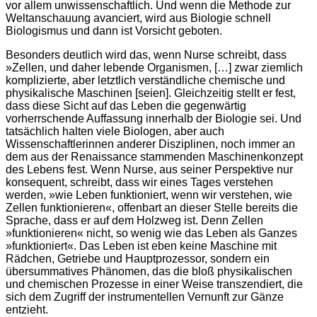
vor allem unwissenschaftlich. Und wenn die Methode zur
Weltanschauung avanciert, wird aus Biologie schnell
Biologismus und dann ist Vorsicht geboten.
Besonders deutlich wird das, wenn Nurse schreibt, dass
»Zellen, und daher lebende Organismen, […] zwar ziemlich
komplizierte, aber letztlich verständliche chemische und
physikalische Maschinen [seien]. Gleichzeitig stellt er fest,
dass diese Sicht auf das Leben die gegenwärtig
vorherrschende Auffassung innerhalb der Biologie sei. Und
tatsächlich halten viele Biologen, aber auch
Wissenschaftlerinnen anderer Disziplinen, noch immer an
dem aus der Renaissance stammenden Maschinenkonzept
des Lebens fest. Wenn Nurse, aus seiner Perspektive nur
konsequent, schreibt, dass wir eines Tages verstehen
werden, »wie Leben funktioniert, wenn wir verstehen, wie
Zellen funktionieren«, offenbart an dieser Stelle bereits die
Sprache, dass er auf dem Holzweg ist. Denn Zellen
»funktionieren« nicht, so wenig wie das Leben als Ganzes
»funktioniert«. Das Leben ist eben keine Maschine mit
Rädchen, Getriebe und Hauptprozessor, sondern ein
übersummatives Phänomen, das die bloß physikalischen
und chemischen Prozesse in einer Weise transzendiert, die
sich dem Zugriff der instrumentellen Vernunft zur Gänze
entzieht.