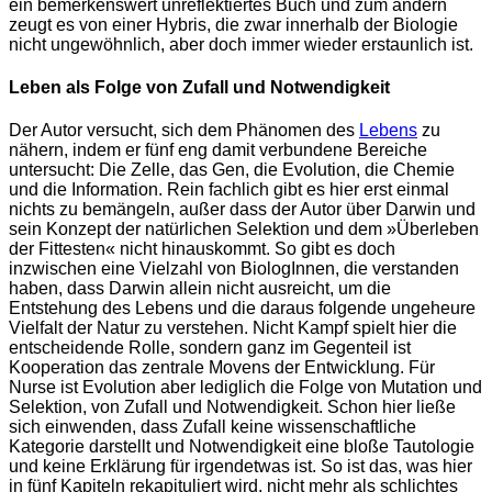
ein bemerkenswert unreflektiertes Buch und zum andern
zeugt es von einer Hybris, die zwar innerhalb der Biologie
nicht ungewöhnlich, aber doch immer wieder erstaunlich ist.
Leben als Folge von Zufall und Notwendigkeit
Der Autor versucht, sich dem Phänomen des
Lebens
zu
nähern, indem er fünf eng damit verbundene Bereiche
untersucht: Die Zelle, das Gen, die Evolution, die Chemie
und die Information. Rein fachlich gibt es hier erst einmal
nichts zu bemängeln, außer dass der Autor über Darwin und
sein Konzept der natürlichen Selektion und dem »Überleben
der Fittesten« nicht hinauskommt. So gibt es doch
inzwischen eine Vielzahl von BiologInnen, die verstanden
haben, dass Darwin allein nicht ausreicht, um die
Entstehung des Lebens und die daraus folgende ungeheure
Vielfalt der Natur zu verstehen. Nicht Kampf spielt hier die
entscheidende Rolle, sondern ganz im Gegenteil ist
Kooperation das zentrale Movens der Entwicklung. Für
Nurse ist Evolution aber lediglich die Folge von Mutation und
Selektion, von Zufall und Notwendigkeit. Schon hier ließe
sich einwenden, dass Zufall keine wissenschaftliche
Kategorie darstellt und Notwendigkeit eine bloße Tautologie
und keine Erklärung für irgendetwas ist. So ist das, was hier
in fünf Kapiteln rekapituliert wird, nicht mehr als schlichtes