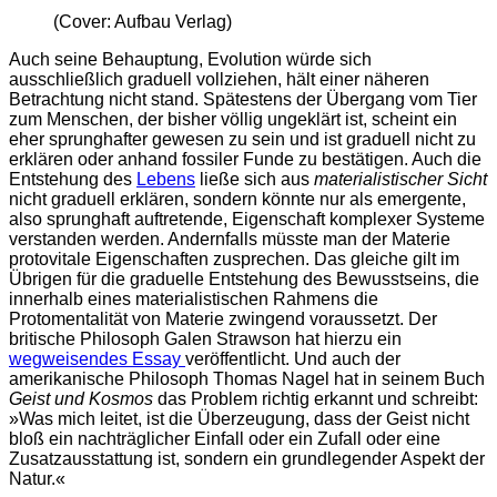
(Cover: Aufbau Verlag)
Auch seine Behauptung, Evolution würde sich
ausschließlich graduell vollziehen, hält einer näheren
Betrachtung nicht stand. Spätestens der Übergang vom Tier
zum Menschen, der bisher völlig ungeklärt ist, scheint ein
eher sprunghafter gewesen zu sein und ist graduell nicht zu
erklären oder anhand fossiler Funde zu bestätigen. Auch die
Entstehung des
Lebens
ließe sich aus
materialistischer Sicht
nicht graduell erklären, sondern könnte nur als emergente,
also sprunghaft auftretende, Eigenschaft komplexer Systeme
verstanden werden. Andernfalls müsste man der Materie
protovitale Eigenschaften zusprechen. Das gleiche gilt im
Übrigen für die graduelle Entstehung des Bewusstseins, die
innerhalb eines materialistischen Rahmens die
Protomentalität von Materie zwingend voraussetzt. Der
britische Philosoph Galen Strawson hat hierzu ein
wegweisendes Essay
veröffentlicht. Und auch der
amerikanische Philosoph Thomas Nagel hat in seinem Buch
Geist und Kosmos
das Problem richtig erkannt und schreibt:
»Was mich leitet, ist die Überzeugung, dass der Geist nicht
bloß ein nachträglicher Einfall oder ein Zufall oder eine
Zusatzausstattung ist, sondern ein grundlegender Aspekt der
Natur.«