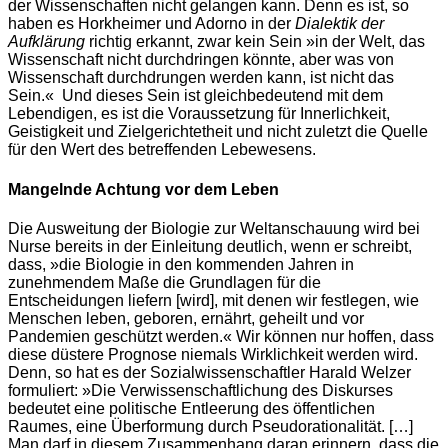
der Wissenschaften nicht gelangen kann. Denn es ist, so
haben es Horkheimer und Adorno in der
Dialektik der
Aufklärung
richtig erkannt, zwar kein Sein »in der Welt, das
Wissenschaft nicht durchdringen könnte, aber was von
Wissenschaft durchdrungen werden kann, ist nicht das
Sein.« Und dieses Sein ist gleichbedeutend mit dem
Lebendigen, es ist die Voraussetzung für Innerlichkeit,
Geistigkeit und Zielgerichtetheit und nicht zuletzt die Quelle
für den Wert des betreffenden Lebewesens.
Mangelnde Achtung vor dem Leben
Die Ausweitung der Biologie zur Weltanschauung wird bei
Nurse bereits in der Einleitung deutlich, wenn er schreibt,
dass, »die Biologie in den kommenden Jahren in
zunehmendem Maße die Grundlagen für die
Entscheidungen liefern [wird], mit denen wir festlegen, wie
Menschen leben, geboren, ernährt, geheilt und vor
Pandemien geschützt werden.« Wir können nur hoffen, dass
diese düstere Prognose niemals Wirklichkeit werden wird.
Denn, so hat es der Sozialwissenschaftler Harald Welzer
formuliert: »Die Verwissenschaftlichung des Diskurses
bedeutet eine politische Entleerung des öffentlichen
Raumes, eine Überformung durch Pseudorationalität. […]
Man darf in diesem Zusammenhang daran erinnern, dass die