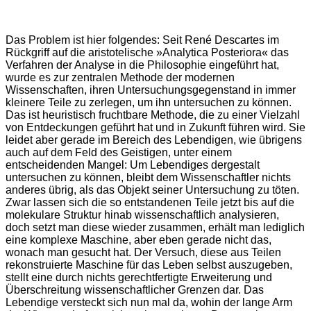
Das Problem ist hier folgendes: Seit René Descartes im
Rückgriff auf die aristotelische »Analytica Posteriora« das
Verfahren der Analyse in die Philosophie eingeführt hat,
wurde es zur zentralen Methode der modernen
Wissenschaften, ihren Untersuchungsgegenstand in immer
kleinere Teile zu zerlegen, um ihn untersuchen zu können.
Das ist heuristisch fruchtbare Methode, die zu einer Vielzahl
von Entdeckungen geführt hat und in Zukunft führen wird. Sie
leidet aber gerade im Bereich des Lebendigen, wie übrigens
auch auf dem Feld des Geistigen, unter einem
entscheidenden Mangel: Um Lebendiges dergestalt
untersuchen zu können, bleibt dem Wissenschaftler nichts
anderes übrig, als das Objekt seiner Untersuchung zu töten.
Zwar lassen sich die so entstandenen Teile jetzt bis auf die
molekulare Struktur hinab wissenschaftlich analysieren,
doch setzt man diese wieder zusammen, erhält man lediglich
eine komplexe Maschine, aber eben gerade nicht das,
wonach man gesucht hat. Der Versuch, diese aus Teilen
rekonstruierte Maschine für das Leben selbst auszugeben,
stellt eine durch nichts gerechtfertigte Erweiterung und
Überschreitung wissenschaftlicher Grenzen dar. Das
Lebendige versteckt sich nun mal da, wohin der lange Arm