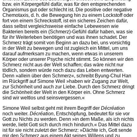
bzw. ein Körpergefühl dafür, was für den entsprechenden
Organismus gut oder schlecht ist. Die positive oder negative
Chemotaxis, d. h. die Bewegung hin zu einem Lockstoff oder
fort von einem Schreckstoff, ist ein sicheres Zeichen dafür,
dass selbst vergleichsweise einfache Lebewesen wie
Bakterien bereits ein (Schmerz)-Gefühl dafür haben, was sie
für ihr Weiterleben benötigen und was ihnen schadet. Der
Schmerz trägt somit von Beginn an dazu bei, uns vorsichtig
in der Welt zu bewegen und ist zugleich ein Mittel, um uns
darauf aufmerksam zu machen, wenn etwas in unserem
Körper oder unserer Psyche nicht stimmt. So können wir den
Schmerz nicht aus der Welt schaffen; das wäre nicht nur
tödlich, sondern würde noch dazu das Leben entwerten.
Denn »allein über den Schmerz«, schreibt Byung-Chul Han
im Rückgriff auf Simone Weil »haben wir Zugang zur Welt,
zur Schönheit und auch zur Liebe. Durch den Schmerz dringt
die Schönheit der Welt in den Körper ein. Ohne Schmerz
sind wir weltlos und seinsvergessen.«
Simone Weil selbst geht mit ihrem Begriff der
Décréation
noch weiter.
Décréation
, Entschöpfung, bedeutet für sie vor
Gott zu Nichts zu werden. Denn »in dem Maße, als ich nichts
werde, liebt Gott sich durch mich hindurch.« Das Mittel dazu
ist für sie nicht zuletzt der Schmerz: »Dächte ich, Gott sende
mir den Schmerz aus einem Akt seines Willens und zu