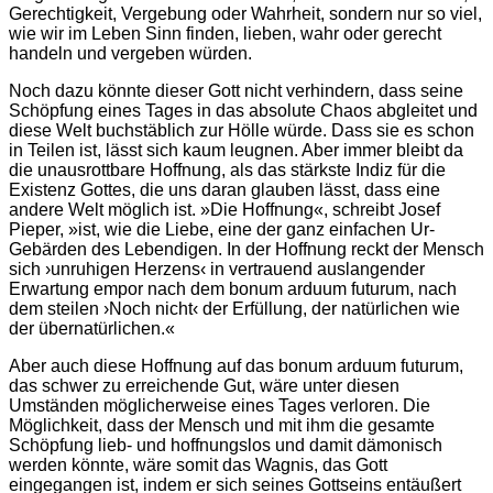
Gerechtigkeit, Vergebung oder Wahrheit, sondern nur so viel,
wie wir im Leben Sinn finden, lieben, wahr oder gerecht
handeln und vergeben würden.
Noch dazu könnte dieser Gott nicht verhindern, dass seine
Schöpfung eines Tages in das absolute Chaos abgleitet und
diese Welt buchstäblich zur Hölle würde. Dass sie es schon
in Teilen ist, lässt sich kaum leugnen. Aber immer bleibt da
die unausrottbare Hoffnung, als das stärkste Indiz für die
Existenz Gottes, die uns daran glauben lässt, dass eine
andere Welt möglich ist. »Die Hoffnung«, schreibt Josef
Pieper, »ist, wie die Liebe, eine der ganz einfachen Ur-
Gebärden des Lebendigen. In der Hoffnung reckt der Mensch
sich ›unruhigen Herzens‹ in vertrauend auslangender
Erwartung empor nach dem bonum arduum futurum, nach
dem steilen ›Noch nicht‹ der Erfüllung, der natürlichen wie
der übernatürlichen.«
Aber auch diese Hoffnung auf das bonum arduum futurum,
das schwer zu erreichende Gut, wäre unter diesen
Umständen möglicherweise eines Tages verloren. Die
Möglichkeit, dass der Mensch und mit ihm die gesamte
Schöpfung lieb- und hoffnungslos und damit dämonisch
werden könnte, wäre somit das Wagnis, das Gott
eingegangen ist, indem er sich seines Gottseins entäußert