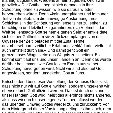
Mannigfaltigkeit des Werdens anheimzugeben. Und zwar
gänzlich.« Die Gottheit begibt sich demnach in ihre
Schöpfung, ohne zu wissen, wie sie daraus wieder
hervorgehen würde. Denn »kein unergriffener und immuner
Teil von ihr blieb, um die umwegige Ausformung ihres
Schicksals in der Schöpfung von jenseits her zu lenken, zu
berichtigen und letztlich zu garantieren. (…) Vielmehr, damit
Welt sei, entsagte Gott seinem eigenen Sein; er entkleidete
sich seiner Gottheit, um sie zurückzuempfangen von der
Odyssee der Zeit, beladen mit der Zufallsernte
unvorhersehbarer zeitlicher Erfahrung, verklärt oder vielleicht
auch entstellt durch sie.« Und damit geht Gott ein
grenzenloses Wagnis ein: das Wagnis zu scheitern. Es
kommt somit auf uns und unser Handeln an. Denn das würde
darüber bestimmen, wie Gott letzten Endes aus seiner
Schöpfung hervorgehen wird. Nicht wir sind also auf Gott
angewiesen, sondern umgekehrt, Gott auf uns.
Entscheidend bei dieser Vorstellung der Kenosis Gottes ist,
dass nicht nur wir auf Gott einwirken, sondern umgekehrt wir
ebenso durch Gott affiziert werden. Da erst durch uns und
unser Handeln Gott wird, heißt das allerdings nichts anderes,
als dass wir durch unser eigenes Tun beeinflusst werden,
das über den Umweg Gottes wieder zu uns zurückkehrt. Vor
dem Hintergrund dieser Vorstellung gelingt es ihm auch, dem