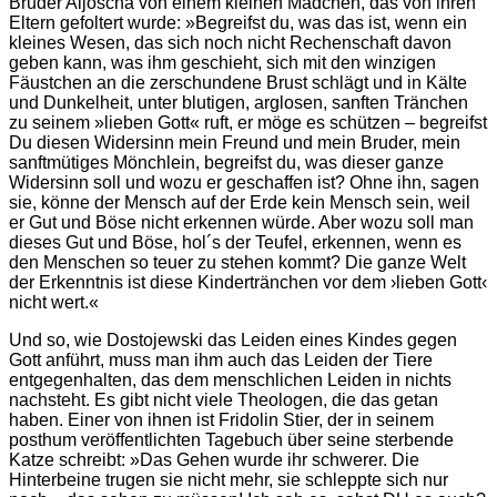
Bruder Aljoscha von einem kleinen Mädchen, das von ihren
Eltern gefoltert wurde: »Begreifst du, was das ist, wenn ein
kleines Wesen, das sich noch nicht Rechenschaft davon
geben kann, was ihm geschieht, sich mit den winzigen
Fäustchen an die zerschundene Brust schlägt und in Kälte
und Dunkelheit, unter blutigen, arglosen, sanften Tränchen
zu seinem »lieben Gott« ruft, er möge es schützen – begreifst
Du diesen Widersinn mein Freund und mein Bruder, mein
sanftmütiges Mönchlein, begreifst du, was dieser ganze
Widersinn soll und wozu er geschaffen ist? Ohne ihn, sagen
sie, könne der Mensch auf der Erde kein Mensch sein, weil
er Gut und Böse nicht erkennen würde. Aber wozu soll man
dieses Gut und Böse, hol´s der Teufel, erkennen, wenn es
den Menschen so teuer zu stehen kommt? Die ganze Welt
der Erkenntnis ist diese Kindertränchen vor dem ›lieben Gott‹
nicht wert.«
Und so, wie Dostojewski das Leiden eines Kindes gegen
Gott anführt, muss man ihm auch das Leiden der Tiere
entgegenhalten, das dem menschlichen Leiden in nichts
nachsteht. Es gibt nicht viele Theologen, die das getan
haben. Einer von ihnen ist Fridolin Stier, der in seinem
posthum veröffentlichten Tagebuch über seine sterbende
Katze schreibt: »Das Gehen wurde ihr schwerer. Die
Hinterbeine trugen sie nicht mehr, sie schleppte sich nur