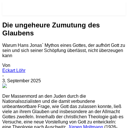
RE-VISIONEN.NET
Die ungeheure Zumutung des
Glaubens
Warum Hans Jonas` Mythos eines Gottes, der aufhört Gott zu
sein und sich seiner Schöpfung überlässt, nicht überzeugen
kann
Von
Eckart Löhr
-
3. September 2025
D
er Massenmord an den Juden durch die
Nationalsozialisten und die damit verbundene
unbeantwortbare Frage, wie Gott das zulassen konnte, ließ
viele an ihrem Glauben und insbesondere an der Allmacht
Gottes zweifeln. Innerhalb der christlichen Theologie gab es
Versuche, eine neue Vorstellung von Gott zu entwickeln:
eine Theologie nach Auschwitz.
Jürgen Moltmann
(1926-