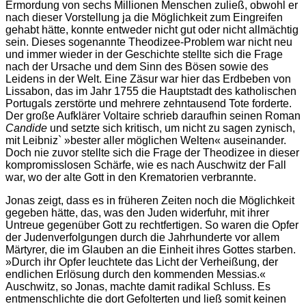
Ermordung von sechs Millionen Menschen zuließ, obwohl er
nach dieser Vorstellung ja die Möglichkeit zum Eingreifen
gehabt hätte, konnte entweder nicht gut oder nicht allmächtig
sein. Dieses sogenannte Theodizee-Problem war nicht neu
und immer wieder in der Geschichte stellte sich die Frage
nach der Ursache und dem Sinn des Bösen sowie des
Leidens in der Welt. Eine Zäsur war hier das Erdbeben von
Lissabon, das im Jahr 1755 die Hauptstadt des katholischen
Portugals zerstörte und mehrere zehntausend Tote forderte.
Der große Aufklärer Voltaire schrieb daraufhin seinen Roman
Candide
und setzte sich kritisch, um nicht zu sagen zynisch,
mit Leibniz` »bester aller möglichen Welten« auseinander.
Doch nie zuvor stellte sich die Frage der Theodizee in dieser
kompromisslosen Schärfe, wie es nach Auschwitz der Fall
war, wo der alte Gott in den Krematorien verbrannte.
Jonas zeigt, dass es in früheren Zeiten noch die Möglichkeit
gegeben hätte, das, was den Juden widerfuhr, mit ihrer
Untreue gegenüber Gott zu rechtfertigen. So waren die Opfer
der Judenverfolgungen durch die Jahrhunderte vor allem
Märtyrer, die im Glauben an die Einheit ihres Gottes starben.
»Durch ihr Opfer leuchtete das Licht der Verheißung, der
endlichen Erlösung durch den kommenden Messias.«
Auschwitz, so Jonas, machte damit radikal Schluss. Es
entmenschlichte die dort Gefolterten und ließ somit keinen