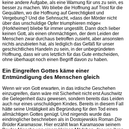
keine andere Aufgabe, als eine Warnung für uns zu sein, es
besser zu machen. Wo bliebe die Hoffnung auf Trost für die
Gequälten, wo die Hoffnung auf Gerechtigkeit und
Vergebung? Und die Sehnsucht, »dass der Mörder nicht
über das unschuldige Opfer triumphieren möge«
(Horkheimer) bliebe für immer ungestillt. Dann doch lieber
keinen Gott, als einen ohnmächtigen, der dem Leiden der
Menschen zwar durchaus betroffen zusieht, aber ansonsten
nichts anzubieten hat, als lediglich das Gefäß für unser
geschichtliches Handeln zu sein, in der unbegründeten
Hoffnung, dass wir uns letztlich für das Gute entscheiden,
ohne überhaupt noch einen Begriff davon zu haben.
Ein Eingreifen Gottes käme einer
Entmündigung des Menschen gleich
Wenn wir von Gott erwarten, in das irdische Geschehen
einzugreifen, dann wäre mit Sicherheit nicht erst Auschwitz
die Gelegenheit dazu gewesen, sondern bereits das Leiden
auch nur eines unschuldigen Kindes. Bereits in diesem Fall
hätte seine Untätigkeit als Begründung für den Tod eines
allmächtigen Gottes genügt. Und nirgends wurde das
eindringlicher beschrieben als in Dostojewskis Roman
Die
Brüder Karamasow
. Hier erzählt Iwan Karamasow seinem