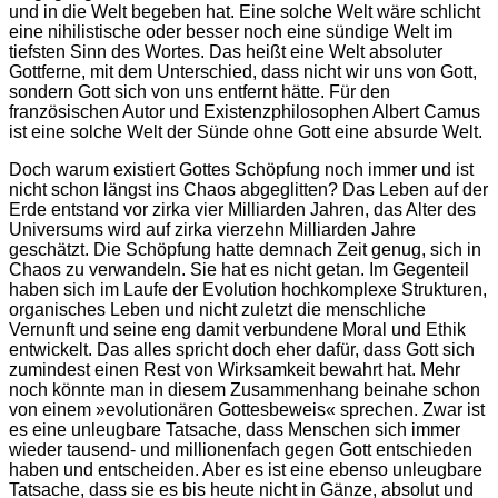
und in die Welt begeben hat. Eine solche Welt wäre schlicht
eine nihilistische oder besser noch eine sündige Welt im
tiefsten Sinn des Wortes. Das heißt eine Welt absoluter
Gottferne, mit dem Unterschied, dass nicht wir uns von Gott,
sondern Gott sich von uns entfernt hätte. Für den
französischen Autor und Existenzphilosophen Albert Camus
ist eine solche Welt der Sünde ohne Gott eine absurde Welt.
Doch warum existiert Gottes Schöpfung noch immer und ist
nicht schon längst ins Chaos abgeglitten? Das Leben auf der
Erde entstand vor zirka vier Milliarden Jahren, das Alter des
Universums wird auf zirka vierzehn Milliarden Jahre
geschätzt. Die Schöpfung hatte demnach Zeit genug, sich in
Chaos zu verwandeln. Sie hat es nicht getan. Im Gegenteil
haben sich im Laufe der Evolution hochkomplexe Strukturen,
organisches Leben und nicht zuletzt die menschliche
Vernunft und seine eng damit verbundene Moral und Ethik
entwickelt. Das alles spricht doch eher dafür, dass Gott sich
zumindest einen Rest von Wirksamkeit bewahrt hat. Mehr
noch könnte man in diesem Zusammenhang beinahe schon
von einem »evolutionären Gottesbeweis« sprechen. Zwar ist
es eine unleugbare Tatsache, dass Menschen sich immer
wieder tausend- und millionenfach gegen Gott entschieden
haben und entscheiden. Aber es ist eine ebenso unleugbare
Tatsache, dass sie es bis heute nicht in Gänze, absolut und