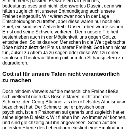
Schlimmeres passiert. Es wäre ein lächerliches,
bedeutungsloses und nicht lebenswertes Dasein, denn wir
hätten zugleich mit unserer Entmündigung auch unsere
Freiheit eingebüßt. Wir wären zwar noch in der Lage
Entscheidungen zu treffen, aber diese wären nur noch ein
Spiel, ein sinnloser Zeitvertreib. Unser Leben würde seinen
Ernst und seine Schwere verlieren. Denn unsere Freiheit
besteht eben auch in der Möglichkeit, uns gegen Gott zu
entscheiden. So ist das von Menschen in die Welt gebrachte
Böse nicht zuletzt der Preis unserer Freiheit. Gott kann nichts
tun, außer zu Allem Ja zu sagen oder diese Welt zu einer
sinnlosen Theateraufführung mit unreifen Schauspielern zu
degradieren.
Gott ist für unsere Taten nicht verantwortlich
zu machen
Doch mit dem Verweis auf die menschliche Freiheit ließe
sich vielleicht noch das Böse erklären, nicht aber der
Schmerz, den Georg Büchner als den »Fels des Atheismus«
bezeichnet hat. Der Schmerz, sei er physisch oder
psychisch, ist ein Phänomen sui generis und zugleich hat er
seine eigene Dialektik. Wir fliehen ihn, wo immer wir können,
und sind gleichzeitig auf ihn angewiesen. Schon auf der
untersten Ebene des Lebendigen existiert eine Empfindung