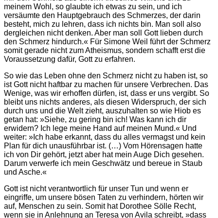
meinem Wohl, so glaubte ich etwas zu sein, und ich
versäumte den Hauptgebrauch des Schmerzes, der darin
besteht, mich zu lehren, dass ich nichts bin. Man soll also
dergleichen nicht denken. Aber man soll Gott lieben durch
den Schmerz hindurch.« Für Simone Weil führt der Schmerz
somit gerade nicht zum Atheismus, sondern schafft erst die
Voraussetzung dafür, Gott zu erfahren.
So wie das Leben ohne den Schmerz nicht zu haben ist, so
ist Gott nicht haftbar zu machen für unsere Verbrechen. Das
Wenige, was wir erhoffen dürfen, ist, dass er uns vergibt. So
bleibt uns nichts anderes, als diesen Widerspruch, der sich
durch uns und die Welt zieht, auszuhalten so wie Hiob es
getan hat: »Siehe, zu gering bin ich! Was kann ich dir
erwidern? Ich lege meine Hand auf meinen Mund.« Und
weiter: »Ich habe erkannt, dass du alles vermagst und kein
Plan für dich unausführbar ist. (…) Vom Hörensagen hatte
ich von Dir gehört, jetzt aber hat mein Auge Dich gesehen.
Darum verwerfe ich mein Geschwätz und bereue in Staub
und Asche.«
Gott ist nicht verantwortlich für unser Tun und wenn er
eingriffe, um unsere bösen Taten zu verhindern, hörten wir
auf, Menschen zu sein. Somit hat Dorothee Sölle Recht,
wenn sie in Anlehnung an Teresa von Avila schreibt, »dass