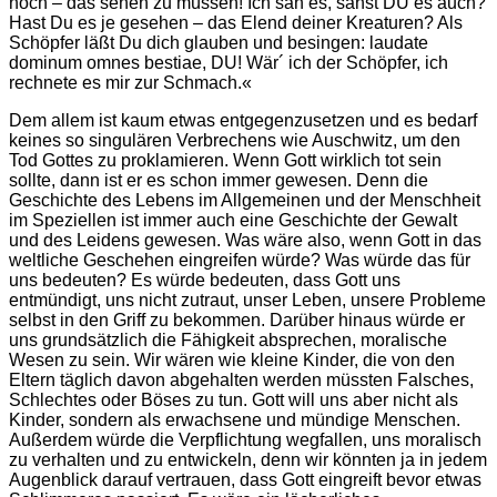
noch – das sehen zu müssen! Ich sah es, sahst DU es auch?
Hast Du es je gesehen – das Elend deiner Kreaturen? Als
Schöpfer läßt Du dich glauben und besingen: laudate
dominum omnes bestiae, DU! Wär´ ich der Schöpfer, ich
rechnete es mir zur Schmach.«
Dem allem ist kaum etwas entgegenzusetzen und es bedarf
keines so singulären Verbrechens wie Auschwitz, um den
Tod Gottes zu proklamieren. Wenn Gott wirklich tot sein
sollte, dann ist er es schon immer gewesen. Denn die
Geschichte des Lebens im Allgemeinen und der Menschheit
im Speziellen ist immer auch eine Geschichte der Gewalt
und des Leidens gewesen. Was wäre also, wenn Gott in das
weltliche Geschehen eingreifen würde? Was würde das für
uns bedeuten? Es würde bedeuten, dass Gott uns
entmündigt, uns nicht zutraut, unser Leben, unsere Probleme
selbst in den Griff zu bekommen. Darüber hinaus würde er
uns grundsätzlich die Fähigkeit absprechen, moralische
Wesen zu sein. Wir wären wie kleine Kinder, die von den
Eltern täglich davon abgehalten werden müssten Falsches,
Schlechtes oder Böses zu tun. Gott will uns aber nicht als
Kinder, sondern als erwachsene und mündige Menschen.
Außerdem würde die Verpflichtung wegfallen, uns moralisch
zu verhalten und zu entwickeln, denn wir könnten ja in jedem
Augenblick darauf vertrauen, dass Gott eingreift bevor etwas