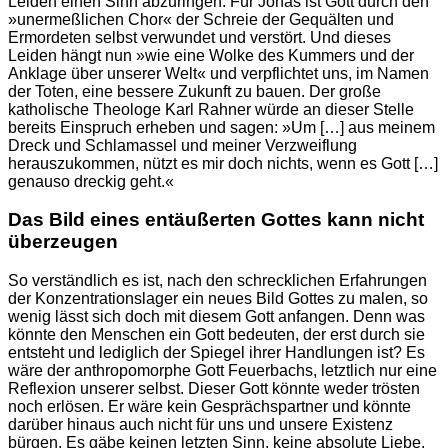
Leiden einen Sinn abzuringen. Für Jonas ist Gott durch den
»unermeßlichen Chor« der Schreie der Gequälten und
Ermordeten selbst verwundet und verstört. Und dieses
Leiden hängt nun »wie eine Wolke des Kummers und der
Anklage über unserer Welt« und verpflichtet uns, im Namen
der Toten, eine bessere Zukunft zu bauen. Der große
katholische Theologe Karl Rahner würde an dieser Stelle
bereits Einspruch erheben und sagen: »Um […] aus meinem
Dreck und Schlamassel und meiner Verzweiflung
herauszukommen, nützt es mir doch nichts, wenn es Gott […]
genauso dreckig geht.«
Das Bild eines entäußerten Gottes kann nicht
überzeugen
So verständlich es ist, nach den schrecklichen Erfahrungen
der Konzentrationslager ein neues Bild Gottes zu malen, so
wenig lässt sich doch mit diesem Gott anfangen. Denn was
könnte den Menschen ein Gott bedeuten, der erst durch sie
entsteht und lediglich der Spiegel ihrer Handlungen ist? Es
wäre der anthropomorphe Gott Feuerbachs, letztlich nur eine
Reflexion unserer selbst. Dieser Gott könnte weder trösten
noch erlösen. Er wäre kein Gesprächspartner und könnte
darüber hinaus auch nicht für uns und unsere Existenz
bürgen. Es gäbe keinen letzten Sinn, keine absolute Liebe,