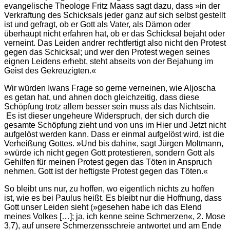
evangelische Theologe Fritz Maass sagt dazu, dass »in der
Verkraftung des Schicksals jeder ganz auf sich selbst gestellt
ist und gefragt, ob er Gott als Vater, als Dämon oder
überhaupt nicht erfahren hat, ob er das Schicksal bejaht oder
verneint. Das Leiden andrer rechtfertigt also nicht den Protest
gegen das Schicksal; und wer den Protest wegen seines
eignen Leidens erhebt, steht abseits von der Bejahung im
Geist des Gekreuzigten.«
Wir würden Iwans Frage so gerne verneinen, wie Aljoscha
es getan hat, und ahnen doch gleichzeitig, dass diese
Schöpfung trotz allem besser sein muss als das Nichtsein.
Es ist dieser ungeheure Widerspruch, der sich durch die
gesamte Schöpfung zieht und von uns im Hier und Jetzt nicht
aufgelöst werden kann. Dass er einmal aufgelöst wird, ist die
Verheißung Gottes. »Und bis dahin«, sagt Jürgen Moltmann,
»würde ich nicht gegen Gott protestieren, sondern Gott als
Gehilfen für meinen Protest gegen das Töten in Anspruch
nehmen. Gott ist der heftigste Protest gegen das Töten.«
So bleibt uns nur, zu hoffen, wo eigentlich nichts zu hoffen
ist, wie es bei Paulus heißt. Es bleibt nur die Hoffnung, dass
Gott unser Leiden sieht (»gesehen habe ich das Elend
meines Volkes […]; ja, ich kenne seine Schmerzen«, 2. Mose
3,7), auf unsere Schmerzensschreie antwortet und am Ende