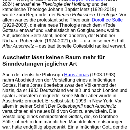
2024) entwarf eine
Theologie der Hoffnung
und der
katholische Theologe Johann Baptist Metz (1928-2019)
wurde zum Begründer der
Neuen Politischen Theologie
. Vor
allem war es die protestantische Theologin
Dorothee Sölle
(1929-2003), die eine neue Theologie nach dem »Tode
Gottes« entwarf und »atheistisch an Gott glauben« wollte.
Auf jüdischer Seite steht, neben anderen, der Rabbiner
Richard Rubenstein (1924-2021), der – u.a. in seiner Schrift
After Auschwitz
– das traditionelle Gottesbild radikal verwarf.
Auschwitz lässt keinen Raum mehr für
Sinndeutungen jeglicher Art
Auch der deutsche Philosoph
Hans Jonas
(1903-1993)
nahm Abschied von der Vorstellung eines allmächtigen
Gottes. Hans Jonas überlebte zwar den Völkermord der
Nazis, da er 1933 Deutschland verließ und nach London und
später Jerusalem emigrierte; seine Mutter aber wurde in
Auschwitz ermordet. Er selbst starb 1993 in New York. Vor
allem in seiner Schrift
Der Gottesbegriff nach Auschwitz
versuchte er, ein neues Bild von Gott zu entwickeln. Die
Vorstellung eines omnipotenten Gottes, die, so Dorothee
Sölle, ohnehin dem männlichen Machtdenken entsprungen
war, hatte endgültig abgedankt. Ein allmächtiger Gott, der die