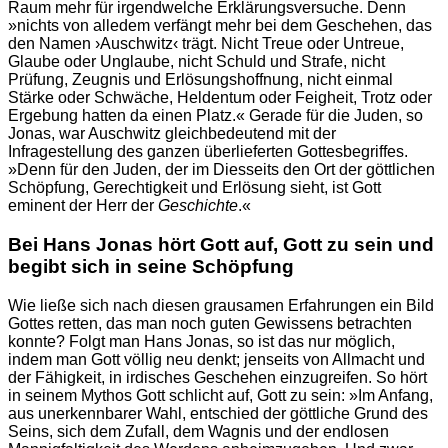
Raum mehr für irgendwelche Erklärungsversuche. Denn
»nichts von alledem verfängt mehr bei dem Geschehen, das
den Namen ›Auschwitz‹ trägt. Nicht Treue oder Untreue,
Glaube oder Unglaube, nicht Schuld und Strafe, nicht
Prüfung, Zeugnis und Erlösungshoffnung, nicht einmal
Stärke oder Schwäche, Heldentum oder Feigheit, Trotz oder
Ergebung hatten da einen Platz.« Gerade für die Juden, so
Jonas, war Auschwitz gleichbedeutend mit der
Infragestellung des ganzen überlieferten Gottesbegriffes.
»Denn für den Juden, der im Diesseits den Ort der göttlichen
Schöpfung, Gerechtigkeit und Erlösung sieht, ist Gott
eminent der Herr der
Geschichte
.«
Bei Hans Jonas hört Gott auf, Gott zu sein und
begibt sich in seine Schöpfung
Wie ließe sich nach diesen grausamen Erfahrungen ein Bild
Gottes retten, das man noch guten Gewissens betrachten
konnte? Folgt man Hans Jonas, so ist das nur möglich,
indem man Gott völlig neu denkt; jenseits von Allmacht und
der Fähigkeit, in irdisches Geschehen einzugreifen. So hört
in seinem Mythos Gott schlicht auf, Gott zu sein: »Im Anfang,
aus unerkennbarer Wahl, entschied der göttliche Grund des
Seins, sich dem Zufall, dem Wagnis und der endlosen