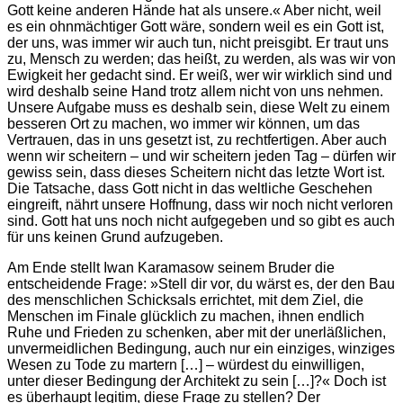
Gott keine anderen Hände hat als unsere.« Aber nicht, weil
es ein ohnmächtiger Gott wäre, sondern weil es ein Gott ist,
der uns, was immer wir auch tun, nicht preisgibt. Er traut uns
zu, Mensch zu werden; das heißt, zu werden, als was wir von
Ewigkeit her gedacht sind. Er weiß, wer wir wirklich sind und
wird deshalb seine Hand trotz allem nicht von uns nehmen.
Unsere Aufgabe muss es deshalb sein, diese Welt zu einem
besseren Ort zu machen, wo immer wir können, um das
Vertrauen, das in uns gesetzt ist, zu rechtfertigen. Aber auch
wenn wir scheitern – und wir scheitern jeden Tag – dürfen wir
gewiss sein, dass dieses Scheitern nicht das letzte Wort ist.
Die Tatsache, dass Gott nicht in das weltliche Geschehen
eingreift, nährt unsere Hoffnung, dass wir noch nicht verloren
sind. Gott hat uns noch nicht aufgegeben und so gibt es auch
für uns keinen Grund aufzugeben.
Am Ende stellt Iwan Karamasow seinem Bruder die
entscheidende Frage: »Stell dir vor, du wärst es, der den Bau
des menschlichen Schicksals errichtet, mit dem Ziel, die
Menschen im Finale glücklich zu machen, ihnen endlich
Ruhe und Frieden zu schenken, aber mit der unerläßlichen,
unvermeidlichen Bedingung, auch nur ein einziges, winziges
Wesen zu Tode zu martern […] – würdest du einwilligen,
unter dieser Bedingung der Architekt zu sein […]?« Doch ist
es überhaupt legitim, diese Frage zu stellen? Der